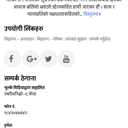
भएको छ । जनताको सूचनाको हक स्थापित गर्ने र आवाजविहिनहरुको
आवाज बलियो बनाउने उद्देश्यसहित हामी आएका हौं । सत्य र
विस्तृतमा
न्यायप्रतिको पक्षधरतासहितको...
उपयोगी लिंकहरु
विज्ञापन – अनलाइन
विज्ञापन – पत्रिका
सल्लाह सुझाव
सम्पर्क गर्नुहोस्
सम्पर्क ठेगाना
भुल्के मिडियाद्वारा सञ्चालित
पथरीशनिश्चरे–१, मोरङ
फोन नं.
९८४२०४७१४२
इमेल