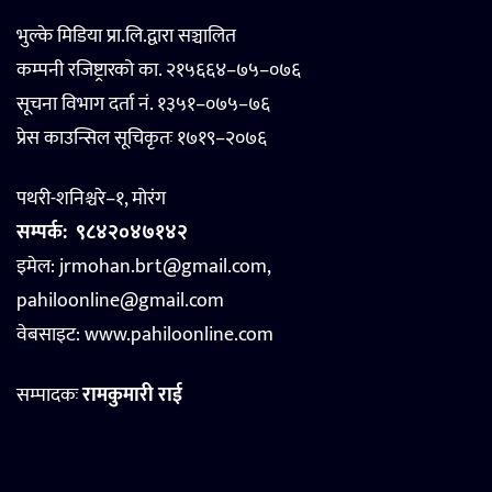
भुल्के मिडिया प्रा.लि.द्वारा सञ्चालित
कम्पनी रजिष्ट्रारको का. २१५६६४–७५–०७६
सूचना विभाग दर्ता नं. १३५१–०७५–७६
प्रेस काउन्सिल सूचिकृतः १७१९–२०७६
पथरी-शनिश्चरे–१, मोरंग
सम्पर्क:
९८४२०४७१४२
इमेल: jrmohan.brt@gmail.com,
pahiloonline@gmail.com
वेबसाइट:
www.pahiloonline.com
सम्पादकः
रामकुमारी राई