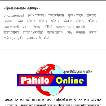
पहिलोअनलाइन स्तम्भहरु
Uncategorized
अर्थ / वाणिज्य
कला/मनोरञ्जन
कृषि / पर्यटन
खेलकुद
छापाबाट
प्रदेश
प्रदेश-१
प्रदेश-२
प्रदेश-३
प्रदेश-४
प्रदेश-५
प्रदेश-७
प्रदेश-कर्णाली
प्रवास
फिचर
भिडियो
मुख्य समाचार
राजनीति
रोचक/विचित्र
विचार / अन्तर्वार्ता
विज्ञान / प्रविधि
विश्व
समाचार
समाज
साहित्य / संस्कृति
स्वास्थ्य / जीवनशैली
पत्रकारिताको नयाँ आयामको रुपमा पहिलोअनलाईन डट कम उपस्थित