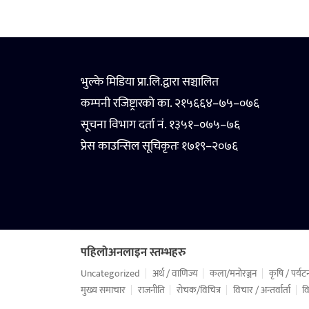
भुल्के मिडिया प्रा.लि.द्वारा सञ्चालित
कम्पनी रजिष्ट्रारको का. २१५६६४–७५–०७६
सूचना विभाग दर्ता नं. १३५१–०७५–७६
प्रेस काउन्सिल सूचिकृतः १७१९–२०७६
पहिलोअनलाइन स्तम्भहरु
Uncategorized
अर्थ / वाणिज्य
कला/मनोरञ्जन
कृषि / पर्यट
मुख्य समाचार
राजनीति
रोचक/विचित्र
विचार / अन्तर्वार्ता
वि