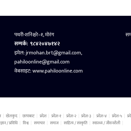
पथरी-शनिश्चरे–१, मोरंग
सम
सम्पर्क:
९८४२०४७१४२
इमेल: jrmohan.brt@gmail.com,
pahiloonline@gmail.com
वेबसाइट:
www.pahiloonline.com
न
खेलकुद
छापाबाट
प्रदेश
प्रदेश-१
प्रदेश-२
प्रदेश-३
प्रदेश-४
प्रदेश-५
प्
ज्ञान / प्रविधि
विश्व
समाचार
समाज
साहित्य / संस्कृति
स्वास्थ्य / जीवनशैली