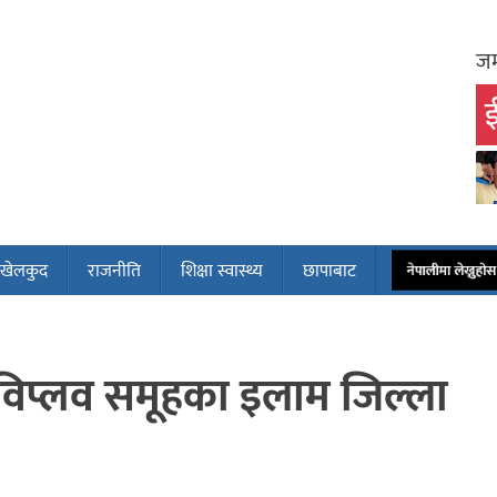
जम
ई
खेलकुद
राजनीति
शिक्षा स्वास्थ्य
छापाबाट
नेपालीमा लेख्नुह
विप्लव समूहका इलाम जिल्ला