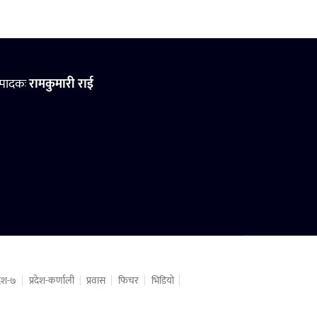
्पादकः
रामकुमारी राई
रदेश-७
प्रदेश-कर्णाली
प्रवास
फिचर
भिडियो