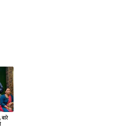
बारे
ो