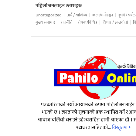
पहिलोअनलाइन स्तम्भहरु
Uncategorized
अर्थ / वाणिज्य
कला/मनोरञ्जन
कृषि / पर्यट
मुख्य समाचार
राजनीति
रोचक/विचित्र
विचार / अन्तर्वार्ता
वि
पत्रकारिताको नयाँ आयामको रुपमा पहिलोअनलाईन
भएको छ । जनताको सूचनाको हक स्थापित गर्ने र 
आवाज बलियो बनाउने उद्देश्यसहित हामी आएका हौं । सत
विस्तृतमा
पक्षधरतासहितको...