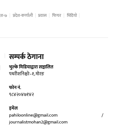
रदेश-७
प्रदेश-कर्णाली
प्रवास
फिचर
भिडियो
सम्पर्क ठेगाना
भुल्के मिडियाद्वारा सञ्चालित
पथरीशनिश्चरे–१, मोरङ
फोन नं.
९८४२०४७१४२
इमेल
pahiloonline@gmail.com /
journalistmohan2@gmail.com