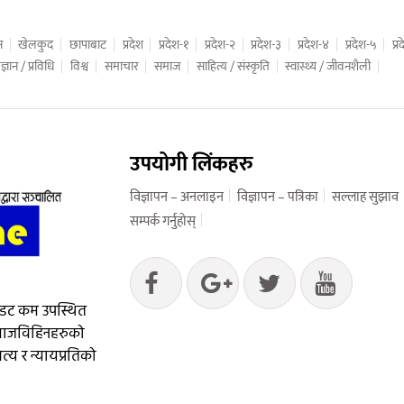
न
खेलकुद
छापाबाट
प्रदेश
प्रदेश-१
प्रदेश-२
प्रदेश-३
प्रदेश-४
प्रदेश-५
प्
ज्ञान / प्रविधि
विश्व
समाचार
समाज
साहित्य / संस्कृति
स्वास्थ्य / जीवनशैली
उपयोगी लिंकहरु
विज्ञापन – अनलाइन
विज्ञापन – पत्रिका
सल्लाह सुझाव
सम्पर्क गर्नुहोस्
 डट कम उपस्थित
आवाजविहिनहरुको
्य र न्यायप्रतिको