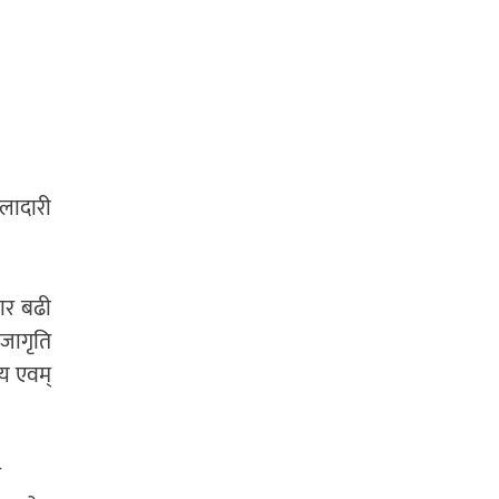
लादारी
ार बढी
जागृति
य एवम्
ि