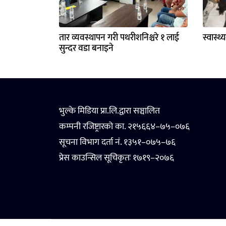
तार व्यवस्थापन गरी पथरीशनिश्चरे १ लाई
स्वास्थ
सुन्दर वडा बनाइने
भुल्के मिडिया प्रा.लि.द्वारा सञ्चालित
कम्पनी रजिष्ट्रारको का. २१५६६४–७५–०७६
सूचना विभाग दर्ता नं. १३५१–०७५–७६
प्रेस काउन्सिल सूचिकृतः १७१९–२०७६