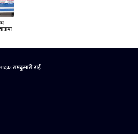
्य
ात्रामा
्पादकः
रामकुमारी राई