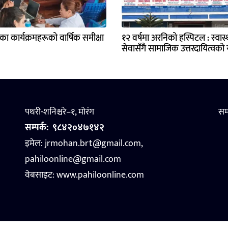
्यका कार्यक्रमहरूको वार्षिक समीक्षा
१२ वर्षमा अरनिको हस्पिटल : स्वास्थ
सेवासँगै सामाजिक उत्तरदायित्वको य
पथरी-शनिश्चरे–१, मोरंग
सम
सम्पर्क:
९८४२०४७१४२
इमेल: jrmohan.brt@gmail.com,
pahiloonline@gmail.com
वेबसाइट:
www.pahiloonline.com