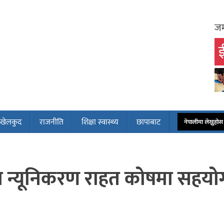
जम
ई
खेलकुद
राजनीति
शिक्षा स्वास्थ्य
छापाबाट
नेपालीमा लेख्नुह
 न्यूनिकरण राहत कोषमा सहयो