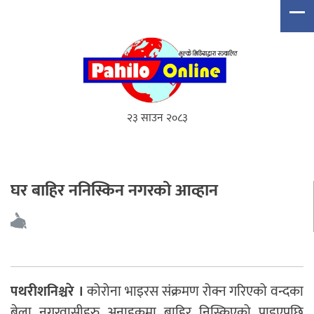
२३ साउन २०८३
घर बाहिर ननिस्किन नगरको आव्हान
पथरीशनिश्चरे ।
कोरोना भाइरस संक्रमण रोक्न गरिएको वन्दका
बेला नगरवासीहरु अनाहकमा बाहिर निस्किएको पाइएपछि