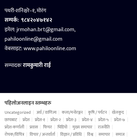
पथरी-शनिश्चरे–१, मोरंग
सम्पर्क:
९८४२०४७१४२
इमेल: jrmohan.brt@gmail.com,
pahiloonline@gmail.com
वेबसाइट:
www.pahiloonline.com
सम्पादकः
रामकुमारी राई
पहिलोअनलाइन स्तम्भहरु
Uncategorized
अर्थ / वाणिज्य
कला/मनोरञ्जन
कृषि / पर्यटन
खेलकुद
छापाबाट
प्रदेश
प्रदेश-१
प्रदेश-२
प्रदेश-३
प्रदेश-४
प्रदेश-५
प्रदेश-७
प्रदेश-कर्णाली
प्रवास
फिचर
भिडियो
मुख्य समाचार
राजनीति
रोचक/विचित्र
विचार / अन्तर्वार्ता
विज्ञान / प्रविधि
विश्व
समाचार
समाज