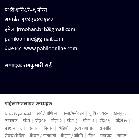
पथरी-शनिश्चरे–१, मोरंग
सम्पर्क:
९८४२०४७१४२
इमेल: jrmohan.brt@gmail.com,
pahiloonline@gmail.com
वेबसाइट:
www.pahiloonline.com
सम्पादकः
रामकुमारी राई
पहिलोअनलाइन स्तम्भहरु
Uncategorized
अर्थ / वाणिज्य
कला/मनोरञ्जन
कृषि / पर्यटन
खेलकुद
छापाबाट
प्रदेश
प्रदेश-१
प्रदेश-२
प्रदेश-३
प्रदेश-४
प्रदेश-५
प्रदेश-७
प्रदेश-कर्णाली
प्रवास
फिचर
भिडियो
मुख्य समाचार
राजनीति
रोचक/विचित्र
विचार / अन्तर्वार्ता
विज्ञान / प्रविधि
विश्व
समाचार
समाज