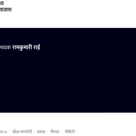
्य
ात्रामा
्पादकः
रामकुमारी राई
रदेश-७
प्रदेश-कर्णाली
प्रवास
फिचर
भिडियो