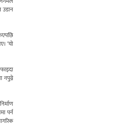
निगमले
ण उडान
किएपछि
ाए। ‘यो
ा फाइदा
नपुग्ने
निर्माण
मा पर्न
 नागरिक