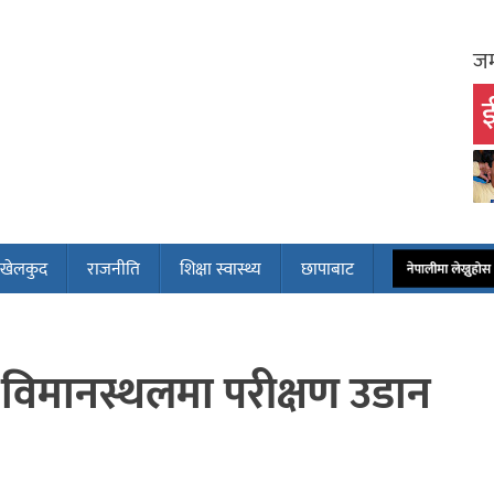
जम
ई
खेलकुद
राजनीति
शिक्षा स्वास्थ्य
छापाबाट
नेपालीमा लेख्नुह
विमानस्थलमा परीक्षण उडान