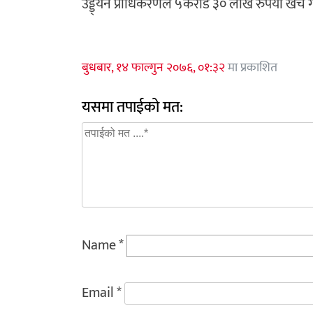
उड्ड्यन प्राधिकरणले ५करोड ३० लाख रुपैयाँ खर्च ग
बुधबार, १४ फाल्गुन २०७६, ०१:३२
मा प्रकाशित
यसमा तपाईको मत:
Name
*
Email
*