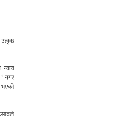
त्कृष्ठ
 न्याय
 ‘ नगर
ाम भएको
हिसावले