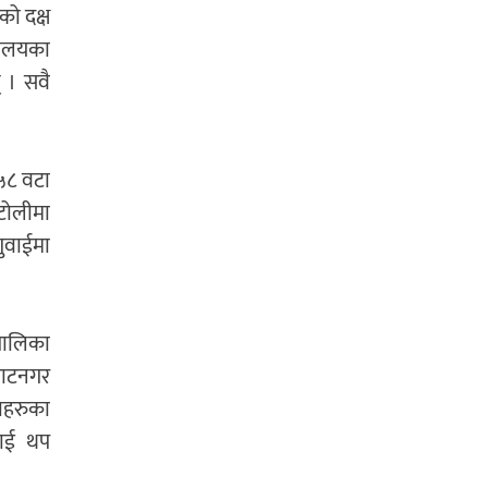
को दक्ष
्यालयका
् । सवै
५८ वटा
टोलीमा
गुवाईमा
रपालिका
िराटनगर
ाहरुका
लाई थप