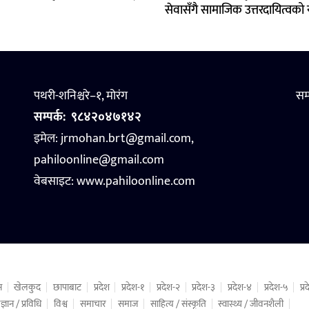
सेवासँगै सामाजिक उत्तरदायित्वको य
पथरी-शनिश्चरे–१, मोरंग
सम
सम्पर्क:
९८४२०४७१४२
इमेल: jrmohan.brt@gmail.com,
pahiloonline@gmail.com
वेबसाइट:
www.pahiloonline.com
न
खेलकुद
छापाबाट
प्रदेश
प्रदेश-१
प्रदेश-२
प्रदेश-३
प्रदेश-४
प्रदेश-५
प्
ज्ञान / प्रविधि
विश्व
समाचार
समाज
साहित्य / संस्कृति
स्वास्थ्य / जीवनशैली