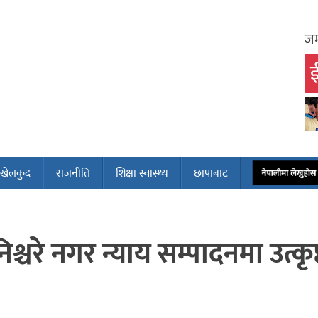
जम
ई
खेलकुद
राजनीति
शिक्षा स्वास्थ्य
छापाबाट
नेपालीमा लेख्नुह
्चरे नगर न्याय सम्पादनमा उत्कृष