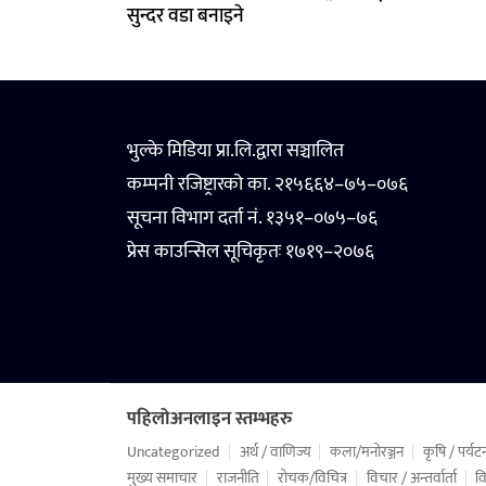
सुन्दर वडा बनाइने
भुल्के मिडिया प्रा.लि.द्वारा सञ्चालित
कम्पनी रजिष्ट्रारको का. २१५६६४–७५–०७६
सूचना विभाग दर्ता नं. १३५१–०७५–७६
प्रेस काउन्सिल सूचिकृतः १७१९–२०७६
पहिलोअनलाइन स्तम्भहरु
Uncategorized
अर्थ / वाणिज्य
कला/मनोरञ्जन
कृषि / पर्यट
मुख्य समाचार
राजनीति
रोचक/विचित्र
विचार / अन्तर्वार्ता
वि