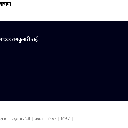
ात्रामा
्पादकः
रामकुमारी राई
रदेश-७
प्रदेश-कर्णाली
प्रवास
फिचर
भिडियो