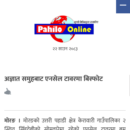
२२ साउन २०८३
अज्ञात समुहबाट एनसेल टावरमा बिस्फोट
मोरङ ।
मोरङको उत्तरी पहाडी क्षेत्र केरावारी गाउँपालिका २
स्थित सिँहदेबीको सोमवारेमा रहेको एनसेल टावरमा बम