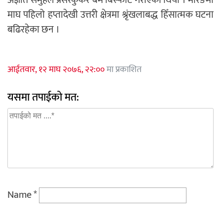
अज्ञात समुहले प्रेसरकुकर बम बिस्फोट गराएको थियो । मोरङमा
माघ पहिलो हप्तादेखी उत्तरी क्षेत्रमा श्रृंखलाबद्ध हिँसात्मक घटना
बढिरहेका छन ।
आईतवार, १२ माघ २०७६, २२:००
मा प्रकाशित
यसमा तपाईको मत:
Name
*