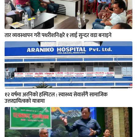
तार व्यवस्थापन गरी पथरीशनिश्चरे १ लाई सुन्दर वडा बनाइने
१२ वर्षमा अरनिको हस्पिटल : स्वास्थ्य सेवासँगै सामाजिक
उत्तरदायित्वको यात्रामा