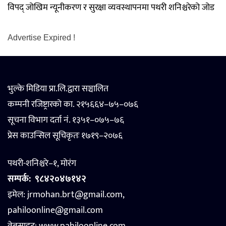
विपद् जोखिम न्यूनीकरण र सुरक्षा व्यवस्थापनमा पथरी शनिश्चरेको जोड
Advertise Expired !
भुल्के मिडिया प्रा.लि.द्वारा सञ्चालित
कम्पनी रजिष्ट्रारको का. २१५६६४–७५–०७६
सूचना विभाग दर्ता नं. १३५१–०७५–७६
प्रेस काउन्सिल सूचिकृतः १७१९–२०७६
पथरी-शनिश्चरे–१, मोरंग
सम्पर्क:
९८४२०४७१४२
इमेल: jrmohan.brt@gmail.com,
pahiloonline@gmail.com