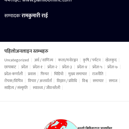
वेबसाइट:
www.pahiloonline.com
सम्पादकः
रामकुमारी राई
पहिलोअनलाइन स्तम्भहरु
Uncategorized
अर्थ / वाणिज्य
कला/मनोरञ्जन
कृषि / पर्यटन
खेलकुद
छापाबाट
प्रदेश
प्रदेश-१
प्रदेश-२
प्रदेश-३
प्रदेश-४
प्रदेश-५
प्रदेश-७
प्रदेश-कर्णाली
प्रवास
फिचर
भिडियो
मुख्य समाचार
राजनीति
रोचक/विचित्र
विचार / अन्तर्वार्ता
विज्ञान / प्रविधि
विश्व
समाचार
समाज
साहित्य / संस्कृति
स्वास्थ्य / जीवनशैली