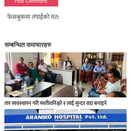
फेसबुकमा तपाईको मत:
सम्बन्धित समाचारहरु
तार व्यवस्थापन गरी पथरीशनिश्चरे १ लाई सुन्दर वडा बनाइने