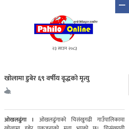
२३ साउन २०८३
खोलामा डुबेर ६९ वर्षीय वृद्धको मृत्यु
ओखलढुंगा ।
ओखलढुंगाको चिसंखुगढी गाउँपालिकामा
खोलामा डुबेर एकजनाको मृत्यु भएको छ। चिसंखुगढी