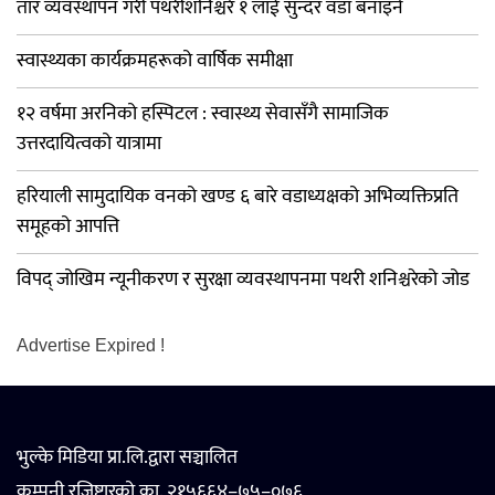
तार व्यवस्थापन गरी पथरीशनिश्चरे १ लाई सुन्दर वडा बनाइने
स्वास्थ्यका कार्यक्रमहरूको वार्षिक समीक्षा
१२ वर्षमा अरनिको हस्पिटल : स्वास्थ्य सेवासँगै सामाजिक
उत्तरदायित्वको यात्रामा
हरियाली सामुदायिक वनको खण्ड ६ बारे वडाध्यक्षको अभिव्यक्तिप्रति
समूहको आपत्ति
विपद् जोखिम न्यूनीकरण र सुरक्षा व्यवस्थापनमा पथरी शनिश्चरेको जोड
Advertise Expired !
भुल्के मिडिया प्रा.लि.द्वारा सञ्चालित
कम्पनी रजिष्ट्रारको का. २१५६६४–७५–०७६