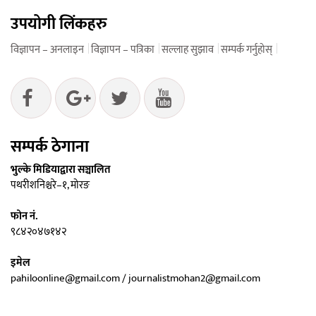
उपयोगी लिंकहरु
विज्ञापन – अनलाइन
विज्ञापन – पत्रिका
सल्लाह सुझाव
सम्पर्क गर्नुहोस्
सम्पर्क ठेगाना
भुल्के मिडियाद्वारा सञ्चालित
पथरीशनिश्चरे–१, मोरङ
फोन नं.
९८४२०४७१४२
इमेल
pahiloonline@gmail.com / journalistmohan2@gmail.com