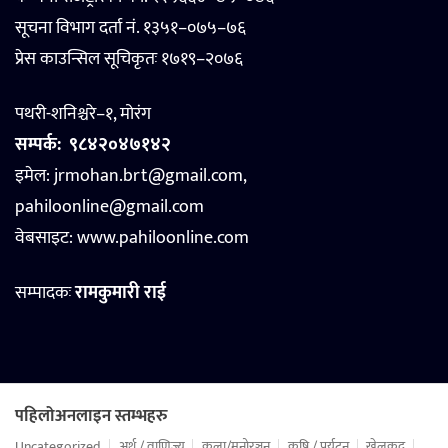
सूचना विभाग दर्ता नं. १३५१–०७५–७६
प्रेस काउन्सिल सूचिकृतः १७१९–२०७६
पथरी-शनिश्चरे–१, मोरंग
सम्पर्क:
९८४२०४७१४२
इमेल: jrmohan.brt@gmail.com,
pahiloonline@gmail.com
वेबसाइट:
www.pahiloonline.com
सम्पादकः
रामकुमारी राई
पहिलोअनलाइन स्तम्भहरु
Uncategorized
अर्थ / वाणिज्य
कला/मनोरञ्जन
कृषि / पर्यटन
खेलकुद