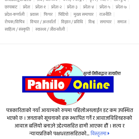
छापाबाट
प्रदेश
प्रदेश-१
प्रदेश-२
प्रदेश-३
प्रदेश-४
प्रदेश-५
प्रदेश-७
प्रदेश-कर्णाली
प्रवास
फिचर
भिडियो
मुख्य समाचार
राजनीति
रोचक/विचित्र
विचार / अन्तर्वार्ता
विज्ञान / प्रविधि
विश्व
समाचार
समाज
साहित्य / संस्कृति
स्वास्थ्य / जीवनशैली
पत्रकारिताको नयाँ आयामको रुपमा पहिलोअनलाईन डट कम उपस्थित
भएको छ । जनताको सूचनाको हक स्थापित गर्ने र आवाजविहिनहरुको
आवाज बलियो बनाउने उद्देश्यसहित हामी आएका हौं । सत्य र
विस्तृतमा
न्यायप्रतिको पक्षधरतासहितको...