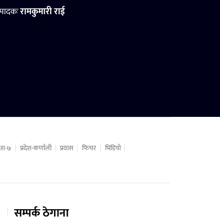
्पादकः
रामकुमारी राई
रदेश-७
प्रदेश-कर्णाली
प्रवास
फिचर
भिडियो
सम्पर्क ठेगाना