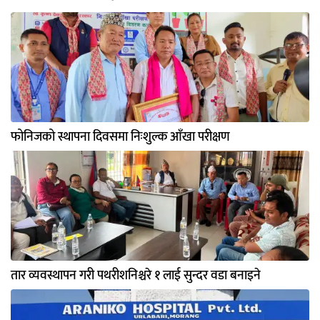
फोनिजको स्थापना दिवसमा निःशुल्क आँखा परीक्षण
तार व्यवस्थापन गरी पथरीशनिश्चरे १ लाई सुन्दर वडा बनाइने