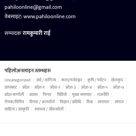
pahiloonline@gmail.com
वेबसाइट:
www.pahiloonline.com
सम्पादकः
रामकुमारी राई
पहिलोअनलाइन स्तम्भहरु
Uncategorized
अर्थ / वाणिज्य
कला/मनोरञ्जन
कृषि / पर्यटन
खेलकुद
छापाबाट
प्रदेश
प्रदेश-१
प्रदेश-२
प्रदेश-३
प्रदेश-४
प्रदेश-५
प्रदेश-७
प्रदेश-कर्णाली
प्रवास
फिचर
भिडियो
मुख्य समाचार
राजनीति
रोचक/विचित्र
विचार / अन्तर्वार्ता
विज्ञान / प्रविधि
विश्व
समाचार
समाज
साहित्य / संस्कृति
स्वास्थ्य / जीवनशैली