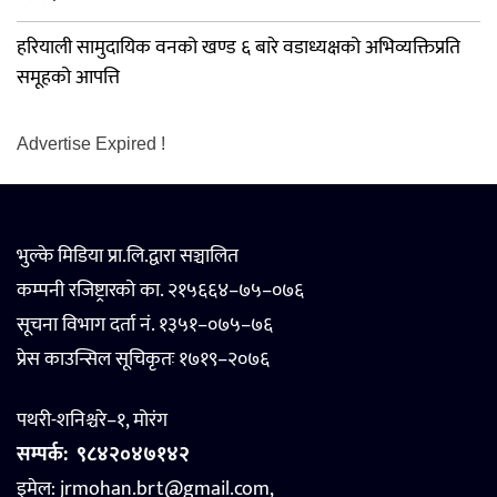
हरियाली सामुदायिक वनको खण्ड ६ बारे वडाध्यक्षको अभिव्यक्तिप्रति
समूहको आपत्ति
Advertise Expired !
भुल्के मिडिया प्रा.लि.द्वारा सञ्चालित
कम्पनी रजिष्ट्रारको का. २१५६६४–७५–०७६
सूचना विभाग दर्ता नं. १३५१–०७५–७६
प्रेस काउन्सिल सूचिकृतः १७१९–२०७६
पथरी-शनिश्चरे–१, मोरंग
सम्पर्क:
९८४२०४७१४२
इमेल: jrmohan.brt@gmail.com,