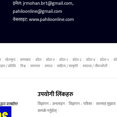
इमेल: jrmohan.brt@gmail.com,
pahiloonline@gmail.com
वेबसाइट:
www.pahiloonline.com
न
खेलकुद
छापाबाट
प्रदेश
प्रदेश-१
प्रदेश-२
प्रदेश-३
प्रदेश-४
प्रदेश-५
प्
ज्ञान / प्रविधि
विश्व
समाचार
समाज
साहित्य / संस्कृति
स्वास्थ्य / जीवनशैली
उपयोगी लिंकहरु
विज्ञापन – अनलाइन
विज्ञापन – पत्रिका
सल्लाह सुझाव
सम्पर्क गर्नुहोस्