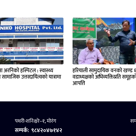
मा अरनिको हस्पिटल : स्वास्थ्य
हरियाली सामुदायिक वनको खण्ड ६ 
ै सामाजिक उत्तरदायित्वको यात्रामा
वडाध्यक्षको अभिव्यक्तिप्रति समूहक
आपत्ति
पथरी-शनिश्चरे–१, मोरंग
सम
सम्पर्क:
९८४२०४७१४२