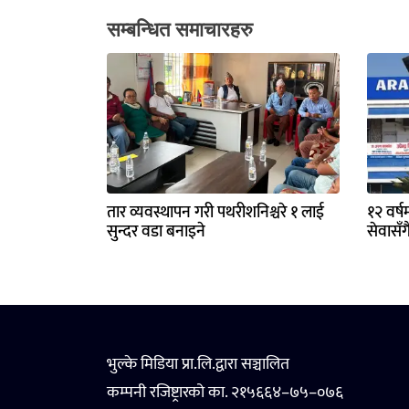
सम्बन्धित समाचारहरु
तार व्यवस्थापन गरी पथरीशनिश्चरे १ लाई
१२ वर्ष
सुन्दर वडा बनाइने
सेवासँग
भुल्के मिडिया प्रा.लि.द्वारा सञ्चालित
कम्पनी रजिष्ट्रारको का. २१५६६४–७५–०७६