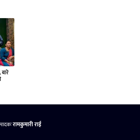
बारे
ो
्पादकः
रामकुमारी राई