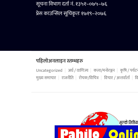
सूचना विभाग दर्ता नं. १३५१–०७५–७६
प्रेस काउन्सिल सूचिकृतः १७१९–२०७६
पहिलोअनलाइन स्तम्भहरु
Uncategorized
अर्थ / वाणिज्य
कला/मनोरञ्जन
कृषि / पर्यट
मुख्य समाचार
राजनीति
रोचक/विचित्र
विचार / अन्तर्वार्ता
वि