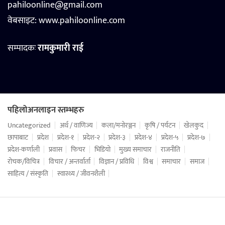
pahiloonline@gmail.com
वेबसाइट:
www.pahiloonline.com
सम्पादकः
रामकुमारी राई
पहिलोअनलाइन स्तम्भहरु
Uncategorized
अर्थ / वाणिज्य
कला/मनोरञ्जन
कृषि / पर्यटन
खेलकुद
छापाबाट
प्रदेश
प्रदेश-१
प्रदेश-२
प्रदेश-३
प्रदेश-४
प्रदेश-५
प्रदेश-७
प्रदेश-कर्णाली
प्रवास
फिचर
भिडियो
मुख्य समाचार
राजनीति
रोचक/विचित्र
विचार / अन्तर्वार्ता
विज्ञान / प्रविधि
विश्व
समाचार
समाज
साहित्य / संस्कृति
स्वास्थ्य / जीवनशैली