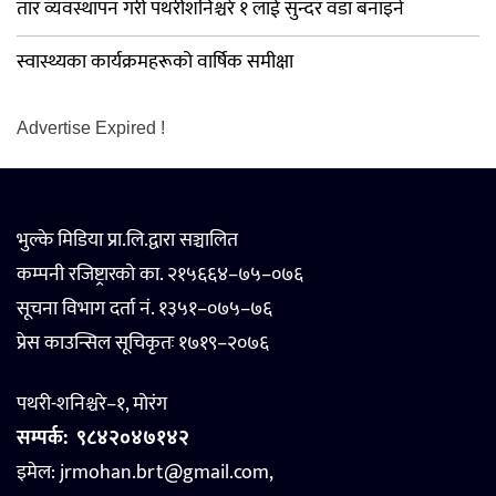
तार व्यवस्थापन गरी पथरीशनिश्चरे १ लाई सुन्दर वडा बनाइने
स्वास्थ्यका कार्यक्रमहरूको वार्षिक समीक्षा
Advertise Expired !
भुल्के मिडिया प्रा.लि.द्वारा सञ्चालित
कम्पनी रजिष्ट्रारको का. २१५६६४–७५–०७६
सूचना विभाग दर्ता नं. १३५१–०७५–७६
प्रेस काउन्सिल सूचिकृतः १७१९–२०७६
पथरी-शनिश्चरे–१, मोरंग
सम्पर्क:
९८४२०४७१४२
इमेल: jrmohan.brt@gmail.com,