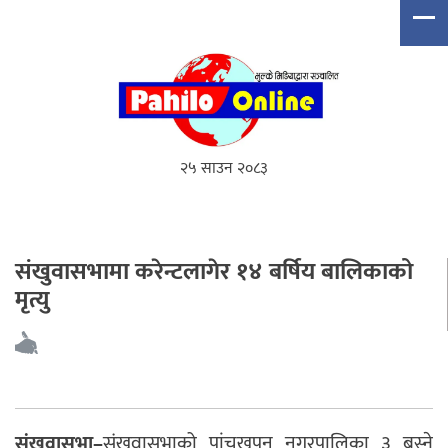
२५ साउन २०८३
संखुवासभामा करेन्टलागेर १४ बर्षिय बालिकाको
मृत्यु
संखुवासभा–
संखुवासभाको पांचखपन नगरपालिका ३ बस्ने