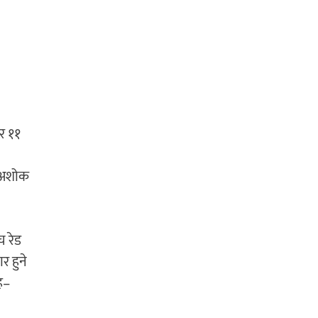
बर ११
र अशोक
च रेड
र हुने
ह–