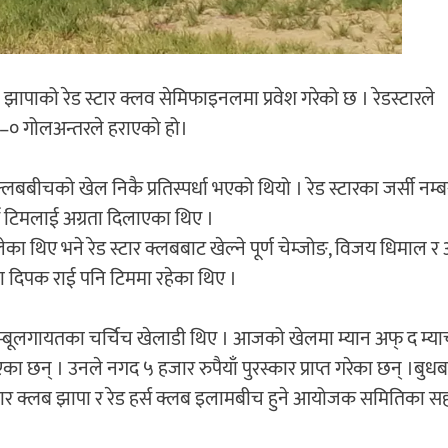
झापाको रेड स्टार क्लव सेमिफाइनलमा प्रवेश गरेको छ । रेडस्टारले
१–० गोलअन्तरले हराएको हो।
 क्लबबीचको खेल निकै प्रतिस्पर्धा भएको थियो । रेड स्टारका जर्सी नम्
दै टिमलाई अग्रता दिलाएका थिए ।
लेका थिए भने रेड स्टार क्लबबाट खेल्ने पूर्ण चेम्जोङ, विजय धिमाल 
था दिपक राई पनि टिममा रहेका थिए ।
म्बूलगायतका चर्चिच खेलाडी थिए । आजको खेलमा म्यान अफ् द म्या
न् । उनले नगद ५ हजार रुपैयाँ पुरस्कार प्राप्त गरेका छन् ।बुधबा
ार क्लब झापा र रेड हर्स क्लब इलामबीच हुने आयोजक समितिका स