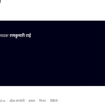
ो
्पादकः
रामकुमारी राई
रदेश-७
प्रदेश-कर्णाली
प्रवास
फिचर
भिडियो