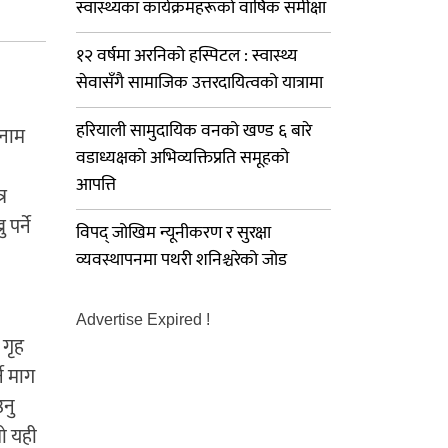
स्वास्थ्यका कार्यक्रमहरूको वार्षिक समीक्षा
१२ वर्षमा अरनिको हस्पिटल : स्वास्थ्य
सेवासँगै सामाजिक उत्तरदायित्वको यात्रामा
हरियाली सामुदायिक वनको खण्ड ६ बारे
 नाम
वडाध्यक्षको अभिव्यक्तिप्रति समूहको
आपत्ति
र
पर्ने
विपद् जोखिम न्यूनीकरण र सुरक्षा
व्यवस्थापनमा पथरी शनिश्चरेको जोड
Advertise Expired !
 गृह
े माग
नु
रो यही