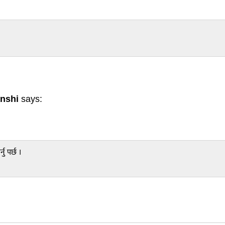
nshi
says:
ु पर्छ ।