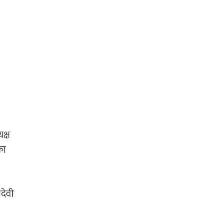
क्ष
का
देवी