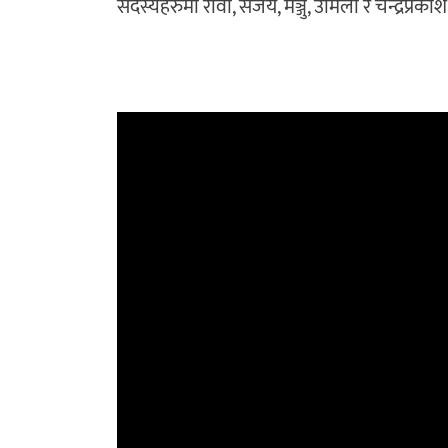
सदस्यहरुमा रावी, संजय, मञ्जु, उर्मिला र चन्द्रप्