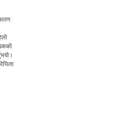
 कारण
हिलो
दायकको
ुभयो ।
 कोचिला