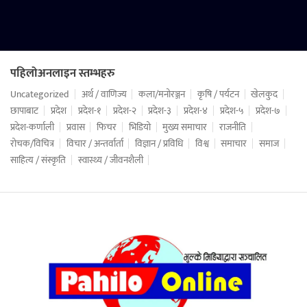
पहिलोअनलाइन स्तम्भहरु
Uncategorized
अर्थ / वाणिज्य
कला/मनोरञ्जन
कृषि / पर्यटन
खेलकुद
छापाबाट
प्रदेश
प्रदेश-१
प्रदेश-२
प्रदेश-३
प्रदेश-४
प्रदेश-५
प्रदेश-७
प्रदेश-कर्णाली
प्रवास
फिचर
भिडियो
मुख्य समाचार
राजनीति
रोचक/विचित्र
विचार / अन्तर्वार्ता
विज्ञान / प्रविधि
विश्व
समाचार
समाज
साहित्य / संस्कृति
स्वास्थ्य / जीवनशैली