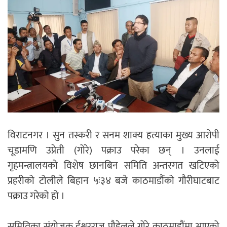
विराटनगर । सुन तस्करी र सनम शाक्य हत्याका मुख्य आरोपी
चूडामणि उप्रेती (गोरे) पक्राउ परेका छन् । उनलाई
गृहमन्त्रालयको विशेष छानबिन समिति अन्तरगत खटिएको
प्रहरीको टोलीले बिहान ५ः३४ बजे काठमाडौंको गौरीघाटबाट
पक्राउ गरेको हो ।
समितिका संयोजक ईश्वरराज पौडेलले गोरे काठमाडौंमा आएको