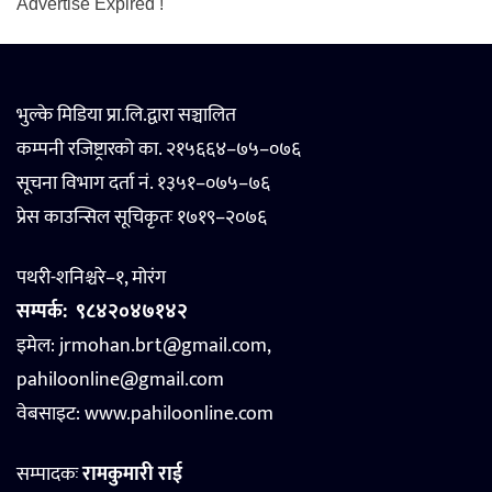
Advertise Expired !
भुल्के मिडिया प्रा.लि.द्वारा सञ्चालित
कम्पनी रजिष्ट्रारको का. २१५६६४–७५–०७६
सूचना विभाग दर्ता नं. १३५१–०७५–७६
प्रेस काउन्सिल सूचिकृतः १७१९–२०७६
पथरी-शनिश्चरे–१, मोरंग
सम्पर्क:
९८४२०४७१४२
इमेल: jrmohan.brt@gmail.com,
pahiloonline@gmail.com
वेबसाइट:
www.pahiloonline.com
सम्पादकः
रामकुमारी राई