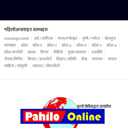
पहिलोअनलाइन स्तम्भहरु
Uncategorized
अर्थ / वाणिज्य
कला/मनोरञ्जन
कृषि / पर्यटन
खेलकुद
छापाबाट
प्रदेश
प्रदेश-१
प्रदेश-२
प्रदेश-३
प्रदेश-४
प्रदेश-५
प्रदेश-७
प्रदेश-कर्णाली
प्रवास
फिचर
भिडियो
मुख्य समाचार
राजनीति
रोचक/विचित्र
विचार / अन्तर्वार्ता
विज्ञान / प्रविधि
विश्व
समाचार
समाज
साहित्य / संस्कृति
स्वास्थ्य / जीवनशैली