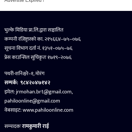
Advertise Expired !
भुल्के मिडिया प्रा.लि.द्वारा सञ्चालित
कम्पनी रजिष्ट्रारको का. २१५६६४–७५–०७६
सूचना विभाग दर्ता नं. १३५१–०७५–७६
प्रेस काउन्सिल सूचिकृतः १७१९–२०७६
पथरी-शनिश्चरे–१, मोरंग
सम्पर्क:
९८४२०४७१४२
इमेल: jrmohan.brt@gmail.com,
pahiloonline@gmail.com
वेबसाइट:
www.pahiloonline.com
सम्पादकः
रामकुमारी राई