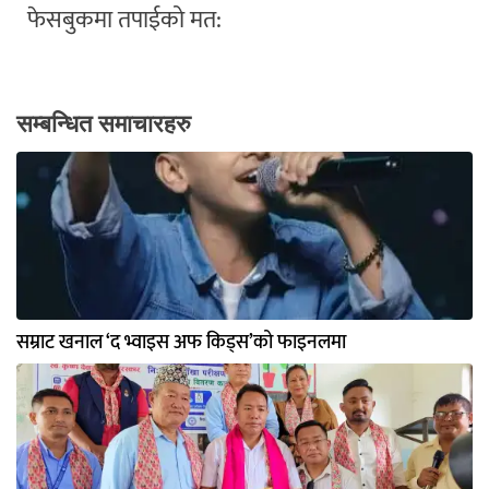
फेसबुकमा तपाईको मत:
सम्बन्धित समाचारहरु
सम्राट खनाल ‘द भ्वाइस अफ किड्स’को फाइनलमा