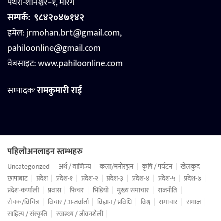
पथरी-शनिश्चरे–१, मोरंग
सम्पर्क:
९८४२०४७१४२
इमेल: jrmohan.brt@gmail.com,
pahiloonline@gmail.com
वेबसाइट:
www.pahiloonline.com
सम्पादकः
रामकुमारी राई
पहिलोअनलाइन स्तम्भहरु
Uncategorized
अर्थ / वाणिज्य
कला/मनोरञ्जन
कृषि / पर्यटन
खेलकुद
छापाबाट
प्रदेश
प्रदेश-१
प्रदेश-२
प्रदेश-३
प्रदेश-४
प्रदेश-५
प्रदेश-७
प्रदेश-कर्णाली
प्रवास
फिचर
भिडियो
मुख्य समाचार
राजनीति
रोचक/विचित्र
विचार / अन्तर्वार्ता
विज्ञान / प्रविधि
विश्व
समाचार
समाज
साहित्य / संस्कृति
स्वास्थ्य / जीवनशैली