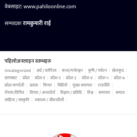
वेबसाइट:
www.pahiloonline.com
सम्पादकः
रामकुमारी राई
पहिलोअनलाइन स्तम्भहरु
Uncategorized
अर्थ / वाणिज्य
कला/मनोरञ्जन
कृषि / पर्यटन
खेलकुद
छापाबाट
प्रदेश
प्रदेश-१
प्रदेश-२
प्रदेश-३
प्रदेश-४
प्रदेश-५
प्रदेश-७
प्रदेश-कर्णाली
प्रवास
फिचर
भिडियो
मुख्य समाचार
राजनीति
रोचक/विचित्र
विचार / अन्तर्वार्ता
विज्ञान / प्रविधि
विश्व
समाचार
समाज
साहित्य / संस्कृति
स्वास्थ्य / जीवनशैली