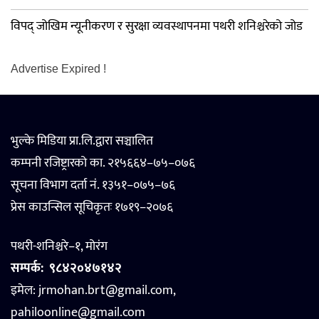
विपद् जोखिम न्यूनीकरण र सुरक्षा व्यवस्थापनमा पथरी शनिश्चरेको जोड
Advertise Expired !
भुल्के मिडिया प्रा.लि.द्वारा सञ्चालित
कम्पनी रजिष्ट्रारको का. २१५६६४–७५–०७६
सूचना विभाग दर्ता नं. १३५१–०७५–७६
प्रेस काउन्सिल सूचिकृतः १७१९–२०७६
पथरी-शनिश्चरे–१, मोरंग
सम्पर्क:
९८४२०४७१४२
इमेल: jrmohan.brt@gmail.com,
pahiloonline@gmail.com