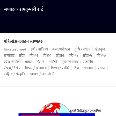
सम्पादकः
रामकुमारी राई
पहिलोअनलाइन स्तम्भहरु
Uncategorized
अर्थ / वाणिज्य
कला/मनोरञ्जन
कृषि / पर्यटन
खेलकुद
छापाबाट
प्रदेश
प्रदेश-१
प्रदेश-२
प्रदेश-३
प्रदेश-४
प्रदेश-५
प्रदेश-७
प्रदेश-कर्णाली
प्रवास
फिचर
भिडियो
मुख्य समाचार
राजनीति
रोचक/विचित्र
विचार / अन्तर्वार्ता
विज्ञान / प्रविधि
विश्व
समाचार
समाज
साहित्य / संस्कृति
स्वास्थ्य / जीवनशैली