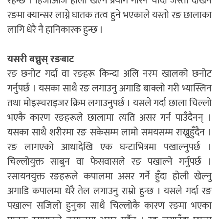
रहन्छ । हिजोआज होली खेल्न प्रयोग गरिने चाँदी जस्तो देखिने
रङमा क्यान्सर लाग्ने घातक तत्व हुने भएकाले यस्तो रङ छालाका
लागि धेरै नै हानिकारक हुन्छ ।
यसरी बच्नुस् रङबाट
रङ छनोट गर्दा वा रङहरू किन्दा अलि नरम खालको छनोट
गर्नुपर्छ । यसका साथै रङ लगाउनु अगाडि बाक्लो गरी भ्यास्लिन
तथा मोइस्चराइजर क्रिम लगाउनुपर्छ । यसले गर्दा छाला चिल्लो
भएकै कारण रङहरूले छालामा त्यति असर गर्न पाउँदैनन् ।
यसका साथै शरीरमा रङ सकेसम्म लामो समयसम्म राख्नुहुँदैन ।
रङ लागएको आधादेखि एक घन्टाभित्रमा पखाल्नुपर्छ ।
चिल्लोयुक्त साबुन वा फेसवासले रङ पखाल्ने गर्नुपर्छ ।
रसायनयुक्त रङहरूले कपालमा असर गर्ने हुँदा होली खेल्नु
अगाडि कपालमा धेरै तेल लगाउनु राम्रो हुन्छ । यसले गर्दा रङ
पखाल्न सजिलो हुनुका साथै चिल्लोकै कारण रङमा भएका