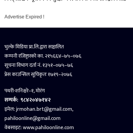
Advertise Expired !
भुल्के मिडिया प्रा.लि.द्वारा सञ्चालित
कम्पनी रजिष्ट्रारको का. २१५६६४–७५–०७६
सूचना विभाग दर्ता नं. १३५१–०७५–७६
प्रेस काउन्सिल सूचिकृतः १७१९–२०७६
पथरी-शनिश्चरे–१, मोरंग
सम्पर्क:
९८४२०४७१४२
इमेल: jrmohan.brt@gmail.com,
pahiloonline@gmail.com
वेबसाइट:
www.pahiloonline.com