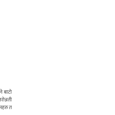
े बाटो
ोन्नती
ामहरु त