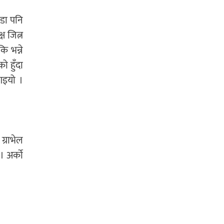
वडा पनि
ष जित्न
 भन्ने
ो हुँदा
गइयो ।
ग्राभेल
। अर्को