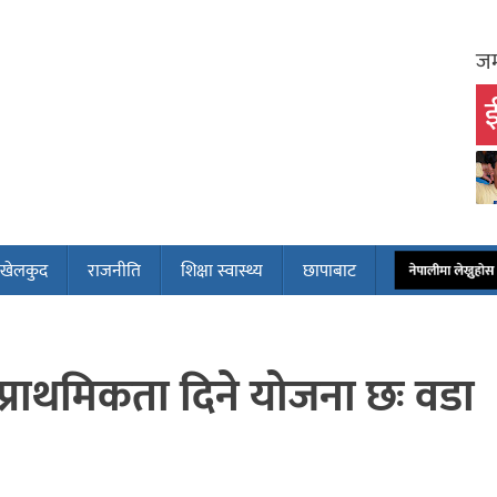
जम
ई
खेलकुद
राजनीति
शिक्षा स्वास्थ्य
छापाबाट
नेपालीमा लेख्नुहोस
प्राथमिकता दिने योजना छः वडा