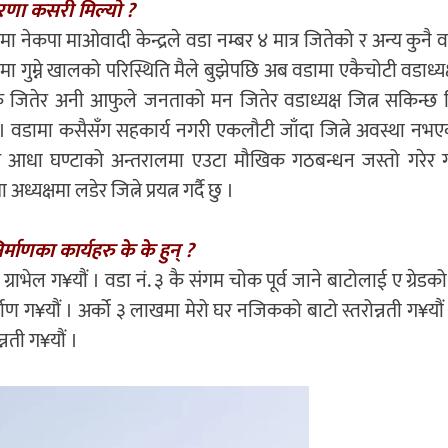
रेरणा कसरी मिल्यो ?
 नेकपा माओवादी केन्द्रले वडा नम्बर ४ मात्र जितेको र अन्य कुनै 
गुम्ने खालको परिस्थिति मैले बुझेपछि अब वडामा एकैचोटी वडाध्यक्
क जितेर अनी आफुले जनताको मन जितेर वडाध्यक्ष जित्न सकिन्छ कि
 गरें । वडामा कसैसँग सहकार्य नगरी एकलौटी जाँदा जित्ने अवस्था नभएक
भनेर आधा घण्टाको अन्तरालमा एउटा मौखिक गठबन्धन जस्तो गरेर 
्षमा लडेर जित्ने प्रयत्न गर्दै छु ।
ाणका कार्यहरु के के हुन् ?
 ग्राभेल ग¥यौं । वडा नं. ३ कै संगम चोक पूर्व जाने बाटोलाई ए ग्रेडको 
र्माण ग¥यौं । अर्को ३ लाखमा मेरो घर नजिकको बाटो स्तरोन्नती ग¥यौं 
्नती ग¥यौं ।