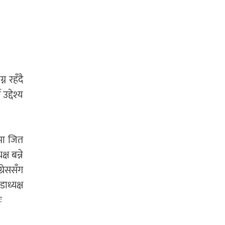
न रहँदै
द्देश्य
मा जित
ष बन्ने
्रेससँग
ध्यक्ष
ः