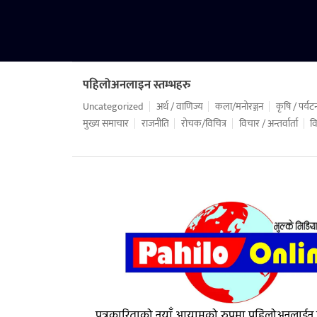
पहिलोअनलाइन स्तम्भहरु
Uncategorized
अर्थ / वाणिज्य
कला/मनोरञ्जन
कृषि / पर्यट
मुख्य समाचार
राजनीति
रोचक/विचित्र
विचार / अन्तर्वार्ता
वि
पत्रकारिताको नयाँ आयामको रुपमा पहिलोअनलाईन