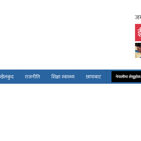
जम
ई
खेलकुद
राजनीति
शिक्षा स्वास्थ्य
छापाबाट
नेपालीमा लेख्नुह