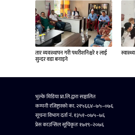
तार व्यवस्थापन गरी पथरीशनिश्चरे १ लाई
स्वास्थ
सुन्दर वडा बनाइने
भुल्के मिडिया प्रा.लि.द्वारा सञ्चालित
कम्पनी रजिष्ट्रारको का. २१५६६४–७५–०७६
सूचना विभाग दर्ता नं. १३५१–०७५–७६
प्रेस काउन्सिल सूचिकृतः १७१९–२०७६