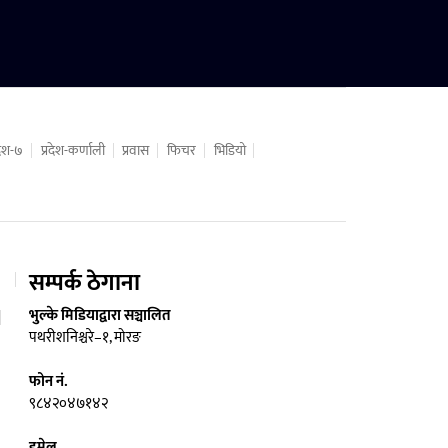
रदेश-७
प्रदेश-कर्णाली
प्रवास
फिचर
भिडियो
सम्पर्क ठेगाना
भुल्के मिडियाद्वारा सञ्चालित
पथरीशनिश्चरे–१, मोरङ
फोन नं.
९८४२०४७१४२
इमेल