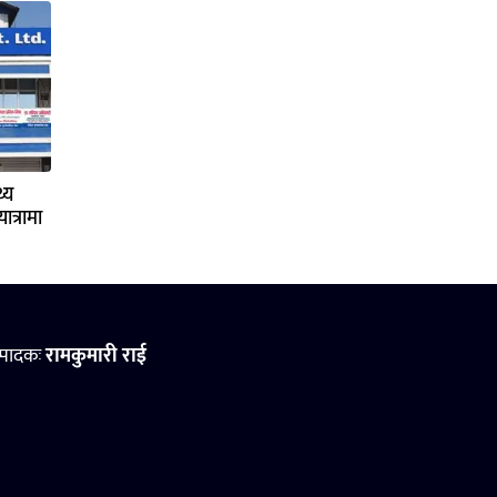
्य
ात्रामा
्पादकः
रामकुमारी राई