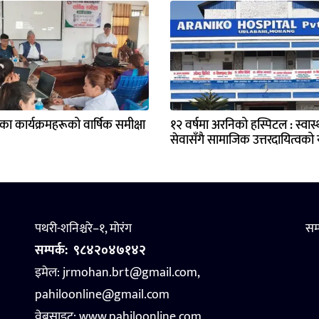
्यका कार्यक्रमहरूको वार्षिक समीक्षा
१२ वर्षमा अरनिको हस्पिटल : स्वास्थ
सेवासँगै सामाजिक उत्तरदायित्वको य
पथरी-शनिश्चरे–१, मोरंग
सम
सम्पर्क:
९८४२०४७१४२
इमेल: jrmohan.brt@gmail.com,
pahiloonline@gmail.com
वेबसाइट:
www.pahiloonline.com