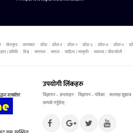
न
खेलकुद
छापाबाट
प्रदेश
प्रदेश-१
प्रदेश-२
प्रदेश-३
प्रदेश-४
प्रदेश-५
प्
ज्ञान / प्रविधि
विश्व
समाचार
समाज
साहित्य / संस्कृति
स्वास्थ्य / जीवनशैली
उपयोगी लिंकहरु
विज्ञापन – अनलाइन
विज्ञापन – पत्रिका
सल्लाह सुझाव
सम्पर्क गर्नुहोस्
 डट कम उपस्थित