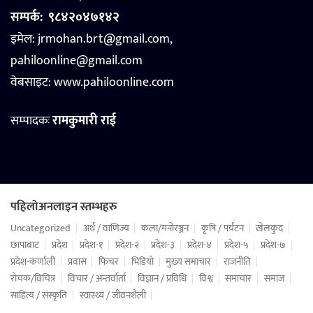
सम्पर्क:
९८४२०४७१४२
इमेल: jrmohan.brt@gmail.com,
pahiloonline@gmail.com
वेबसाइट:
www.pahiloonline.com
सम्पादकः
रामकुमारी राई
पहिलोअनलाइन स्तम्भहरु
Uncategorized
अर्थ / वाणिज्य
कला/मनोरञ्जन
कृषि / पर्यटन
खेलकुद
छापाबाट
प्रदेश
प्रदेश-१
प्रदेश-२
प्रदेश-३
प्रदेश-४
प्रदेश-५
प्रदेश-७
प्रदेश-कर्णाली
प्रवास
फिचर
भिडियो
मुख्य समाचार
राजनीति
रोचक/विचित्र
विचार / अन्तर्वार्ता
विज्ञान / प्रविधि
विश्व
समाचार
समाज
साहित्य / संस्कृति
स्वास्थ्य / जीवनशैली