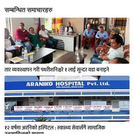
सम्बन्धित समाचारहरु
तार व्यवस्थापन गरी पथरीशनिश्चरे १ लाई सुन्दर वडा बनाइने
१२ वर्षमा अरनिको हस्पिटल : स्वास्थ्य सेवासँगै सामाजिक