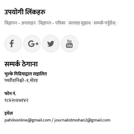
उपयोगी लिंकहरु
विज्ञापन – अनलाइन
विज्ञापन – पत्रिका
सल्लाह सुझाव
सम्पर्क गर्नुहोस्
सम्पर्क ठेगाना
भुल्के मिडियाद्वारा सञ्चालित
पथरीशनिश्चरे–१, मोरङ
फोन नं.
९८४२०४७१४२
इमेल
pahiloonline@gmail.com / journalistmohan2@gmail.com