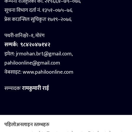
कम्पनी रजिष्ट्रारको का. २१५६६४–७५–०७६
सूचना विभाग दर्ता नं. १३५१–०७५–७६
प्रेस काउन्सिल सूचिकृतः १७१९–२०७६
पथरी-शनिश्चरे–१, मोरंग
सम्पर्क:
९८४२०४७१४२
इमेल: jrmohan.brt@gmail.com,
pahiloonline@gmail.com
वेबसाइट:
www.pahiloonline.com
सम्पादकः
रामकुमारी राई
पहिलोअनलाइन स्तम्भहरु