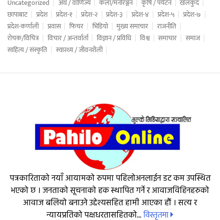
Uncategorized
अर्थ / वाणिज्य
कला/मनोरञ्जन
कृषि / पर्यटन
खेलकुद
छापाबाट
प्रदेश
प्रदेश-१
प्रदेश-२
प्रदेश-३
प्रदेश-४
प्रदेश-५
प्रदेश-७
प्रदेश-कर्णाली
प्रवास
फिचर
भिडियो
मुख्य समाचार
राजनीति
रोचक/विचित्र
विचार / अन्तर्वार्ता
विज्ञान / प्रविधि
विश्व
समाचार
समाज
साहित्य / संस्कृति
स्वास्थ्य / जीवनशैली
पत्रकारिताको नयाँ आयामको रुपमा पहिलोअनलाईन डट कम उपस्थित
भएको छ । जनताको सूचनाको हक स्थापित गर्ने र आवाजविहिनहरुको
आवाज बलियो बनाउने उद्देश्यसहित हामी आएका हौं । सत्य र
विस्तृतमा
न्यायप्रतिको पक्षधरतासहितको...