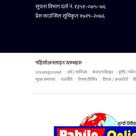
सूचना विभाग दर्ता नं. १३५१–०७५–७६
प्रेस काउन्सिल सूचिकृतः १७१९–२०७६
पहिलोअनलाइन स्तम्भहरु
Uncategorized
अर्थ / वाणिज्य
कला/मनोरञ्जन
कृषि / पर्यट
मुख्य समाचार
राजनीति
रोचक/विचित्र
विचार / अन्तर्वार्ता
वि