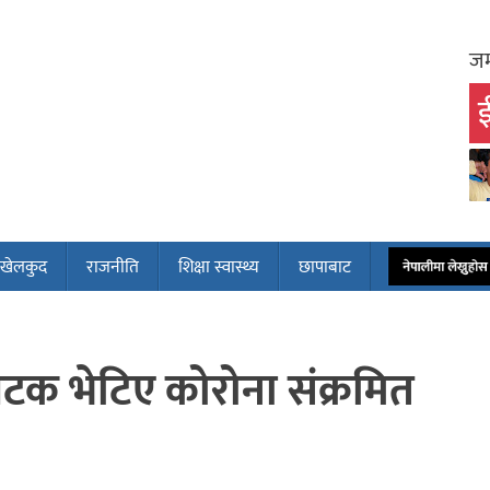
जम
ई
खेलकुद
राजनीति
शिक्षा स्वास्थ्य
छापाबाट
नेपालीमा लेख्नुह
पटक भेटिए कोरोना संक्रमित