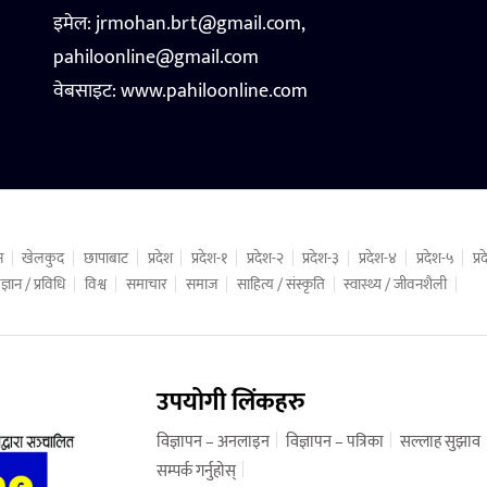
इमेल: jrmohan.brt@gmail.com,
pahiloonline@gmail.com
वेबसाइट:
www.pahiloonline.com
न
खेलकुद
छापाबाट
प्रदेश
प्रदेश-१
प्रदेश-२
प्रदेश-३
प्रदेश-४
प्रदेश-५
प्
ज्ञान / प्रविधि
विश्व
समाचार
समाज
साहित्य / संस्कृति
स्वास्थ्य / जीवनशैली
उपयोगी लिंकहरु
विज्ञापन – अनलाइन
विज्ञापन – पत्रिका
सल्लाह सुझाव
सम्पर्क गर्नुहोस्