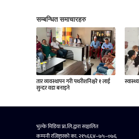
सम्बन्धित समाचारहरु
तार व्यवस्थापन गरी पथरीशनिश्चरे १ लाई
स्वास्थ
सुन्दर वडा बनाइने
भुल्के मिडिया प्रा.लि.द्वारा सञ्चालित
कम्पनी रजिष्ट्रारको का. २१५६६४–७५–०७६