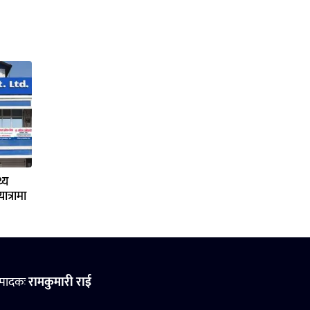
्य
ात्रामा
्पादकः
रामकुमारी राई