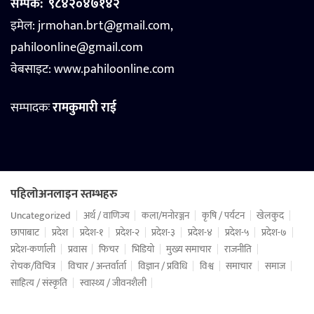
सम्पर्क:
९८४२०४७१४२
इमेल: jrmohan.brt@gmail.com,
pahiloonline@gmail.com
वेबसाइट:
www.pahiloonline.com
सम्पादकः
रामकुमारी राई
पहिलोअनलाइन स्तम्भहरु
Uncategorized
अर्थ / वाणिज्य
कला/मनोरञ्जन
कृषि / पर्यटन
खेलकुद
छापाबाट
प्रदेश
प्रदेश-१
प्रदेश-२
प्रदेश-३
प्रदेश-४
प्रदेश-५
प्रदेश-७
प्रदेश-कर्णाली
प्रवास
फिचर
भिडियो
मुख्य समाचार
राजनीति
रोचक/विचित्र
विचार / अन्तर्वार्ता
विज्ञान / प्रविधि
विश्व
समाचार
समाज
साहित्य / संस्कृति
स्वास्थ्य / जीवनशैली