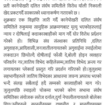
प्रती कानेपोखरी दलित संर्घष समितीले विरोध र्याली निकाली
खेद प्रकटगर्दै सरकारको ध्यानाकर्षण गराएको छ ।
शुक्रबार एक विज्ञप्ति जारी गर्दै कानेपोखरी दलित संर्घष
समितिले रुकुममा सामुहिक आक्रमणबाट मृत्यु भएकोहरुलाई
न्याय र दोषिलाई कडाकारबाहीको माग गर्दै घोर विरोध प्रर्दशन
गरेको हो। विभिन्न संघ संस्थाका प्रतिनिधि ,दलित
अगुवाहरु,आदिवासी,जनजातीलगायतको अगुवाईमा रमाईलोमा
लकडाउन छिचोल्दै दोषीलाई फाँसी दे,बोली होइन व्यवहार
परिवर्तन गर,जातिय विभेद कहिलेसम्म,जातिय विभेद अन्त्य गर
लगायतका प्लेकार्ड प्रस्तुत गरि प्रदर्शन गरिएको हो।जुलुशमा
सहभागीहरुले जातिय विभेदका आधारमा जघन्य अपराध भएको
भन्दै संलग्न सबैलाई हदै सम्मको कारवाहीको माग गरे।
जुलुशपछि रमाइलो चोकमा भएको कोण सभामा संर्घष
समितिका संयोजक सरोज दर्नाल,दुर्गा नेपालीलगायतले बोलेका
थिए।उनीहरुले कानुनीरुपमा दण्डनीय र मानवीयरुपमा