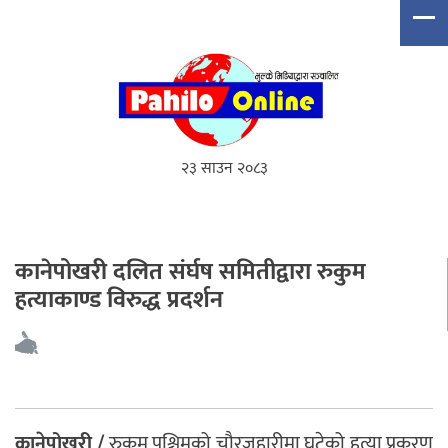
२३ साउन २०८३
कानेपोखरी दलित संर्घष समितीद्वारा रुकुम
हत्याकाण्ड विरुद्ध प्रदर्शन
कानेपोखरी /
रुकुम पश्चिमको चौरजहारीमा घटेको हत्या प्रकरण