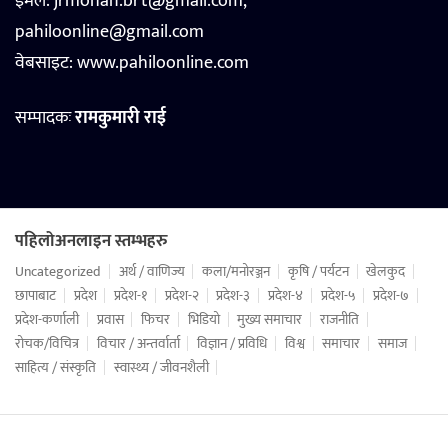
इमेल: jrmohan.brt@gmail.com,
pahiloonline@gmail.com
वेबसाइट:
www.pahiloonline.com
सम्पादकः
रामकुमारी राई
पहिलोअनलाइन स्तम्भहरु
Uncategorized
अर्थ / वाणिज्य
कला/मनोरञ्जन
कृषि / पर्यटन
खेलकुद
छापाबाट
प्रदेश
प्रदेश-१
प्रदेश-२
प्रदेश-३
प्रदेश-४
प्रदेश-५
प्रदेश-७
प्रदेश-कर्णाली
प्रवास
फिचर
भिडियो
मुख्य समाचार
राजनीति
रोचक/विचित्र
विचार / अन्तर्वार्ता
विज्ञान / प्रविधि
विश्व
समाचार
समाज
साहित्य / संस्कृति
स्वास्थ्य / जीवनशैली