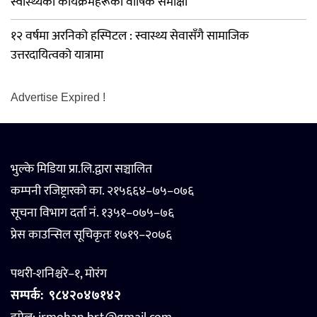
स्वास्थ्यका कार्यक्रमहरूको वार्षिक समीक्षा
१२ वर्षमा अरनिको हस्पिटल : स्वास्थ्य सेवासँगै सामाजिक
उत्तरदायित्वको यात्रामा
Advertise Expired !
भुल्के मिडिया प्रा.लि.द्वारा सञ्चालित
कम्पनी रजिष्ट्रारको का. २१५६६४–७५–०७६
सूचना विभाग दर्ता नं. १३५१–०७५–७६
प्रेस काउन्सिल सूचिकृतः १७१९–२०७६
पथरी-शनिश्चरे–१, मोरंग
सम्पर्क:
९८४२०४७१४२