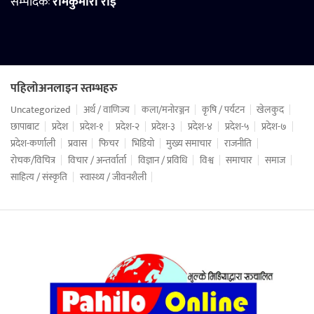
सम्पादकः
रामकुमारी राई
पहिलोअनलाइन स्तम्भहरु
Uncategorized
अर्थ / वाणिज्य
कला/मनोरञ्जन
कृषि / पर्यटन
खेलकुद
छापाबाट
प्रदेश
प्रदेश-१
प्रदेश-२
प्रदेश-३
प्रदेश-४
प्रदेश-५
प्रदेश-७
प्रदेश-कर्णाली
प्रवास
फिचर
भिडियो
मुख्य समाचार
राजनीति
रोचक/विचित्र
विचार / अन्तर्वार्ता
विज्ञान / प्रविधि
विश्व
समाचार
समाज
साहित्य / संस्कृति
स्वास्थ्य / जीवनशैली