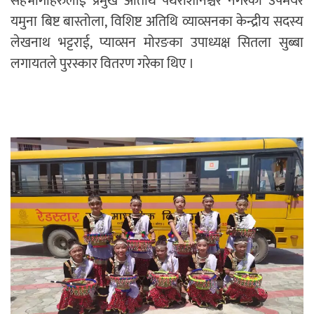
सहभागीहरुलाई प्रमुख अतिथि पथरीशनिश्चरे नगरका उपमेयर
यमुना बिष्ट बास्तोला, विशिष्ट अतिथि व्याव्सनका केन्द्रीय सदस्य
लेखनाथ भट्टराई, प्याव्सन मोरङका उपाध्यक्ष सितला सुब्बा
लगायतले पुरस्कार वितरण गरेका थिए ।