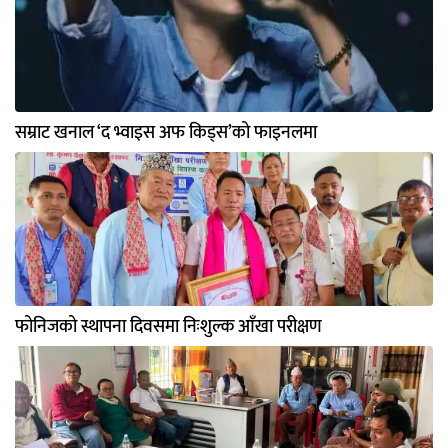
सम्राट खनाल ‘द भ्वाइस अफ किड्स’को फाइनलमा
फोनिजको स्थापना दिवसमा निःशुल्क आँखा परीक्षण