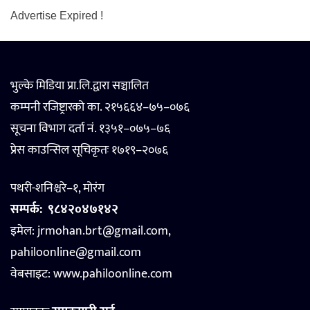
Advertise Expired !
भुल्के मिडिया प्रा.लि.द्वारा सञ्चालित
कम्पनी रजिष्ट्रारको का. २१५६६४–७५–०७६
सूचना विभाग दर्ता नं. १३५१–०७५–७६
प्रेस काउन्सिल सूचिकृतः १७१९–२०७६
पथरी-शनिश्चरे–१, मोरंग
सम्पर्क:
९८४२०४७१४२
इमेल: jrmohan.brt@gmail.com,
pahiloonline@gmail.com
वेबसाइट:
www.pahiloonline.com