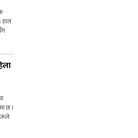
हक
। हाल
सँग
हिला
मा
ममा छ ।
हरूले