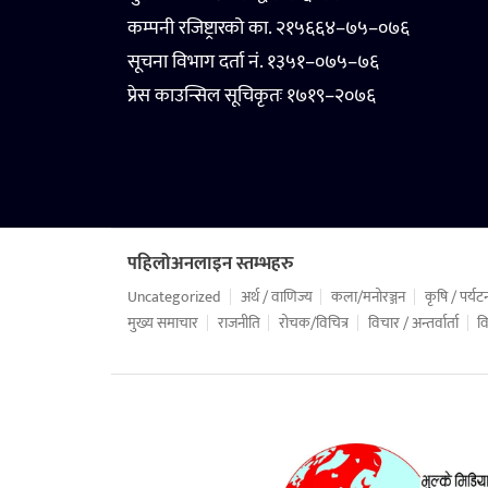
कम्पनी रजिष्ट्रारको का. २१५६६४–७५–०७६
सूचना विभाग दर्ता नं. १३५१–०७५–७६
प्रेस काउन्सिल सूचिकृतः १७१९–२०७६
पहिलोअनलाइन स्तम्भहरु
Uncategorized
अर्थ / वाणिज्य
कला/मनोरञ्जन
कृषि / पर्यट
मुख्य समाचार
राजनीति
रोचक/विचित्र
विचार / अन्तर्वार्ता
वि