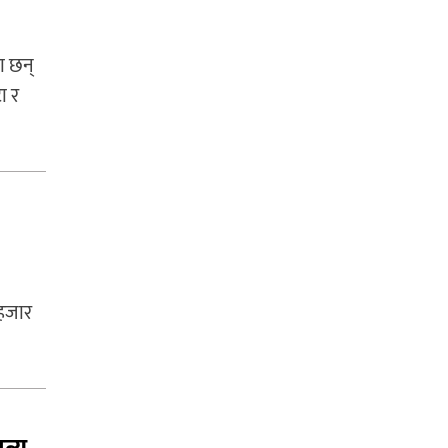
ा छन्
ा र
 हजार