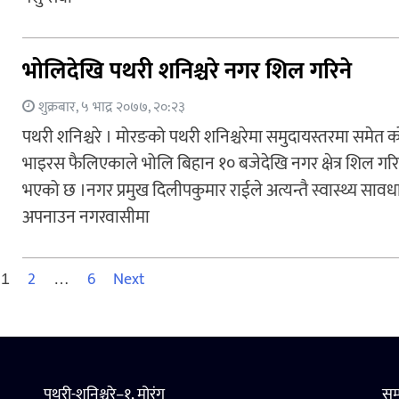
भोलिदेखि पथरी शनिश्चरे नगर शिल गरिने
शुक्रबार, ५ भाद्र २०७७, २०:२३
पथरी शनिश्चरे । मोरङको पथरी शनिश्चरेमा समुदायस्तरमा समेत क
भाइरस फैलिएकाले भोलि बिहान १० बजेदेखि नगर क्षेत्र शिल गरि
भएको छ ।नगर प्रमुख दिलीपकुमार राईले अत्यन्तै स्वास्थ्य सावध
अपनाउन नगरवासीमा
Posts
2
6
Next
1
…
pagination
पथरी-शनिश्चरे–१, मोरंग
सम