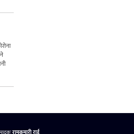
ोरोना
ने
ानी
्पादकः
रामकुमारी राई