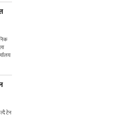
फत
ानिक
्ला
र्यालय
ेन
्दै टेन