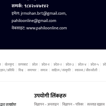
सम्पर्क:
९८४२०४७१४२
इमेल: jrmohan.brt@gmail.com,
pahiloonline@gmail.com
वेबसाइट:
www.pahiloonline.com
न
खेलकुद
छापाबाट
प्रदेश
प्रदेश-१
प्रदेश-२
प्रदेश-३
प्रदेश-४
प्रदेश-५
प्
ज्ञान / प्रविधि
विश्व
समाचार
समाज
साहित्य / संस्कृति
स्वास्थ्य / जीवनशैली
उपयोगी लिंकहरु
विज्ञापन – अनलाइन
विज्ञापन – पत्रिका
सल्लाह सुझाव