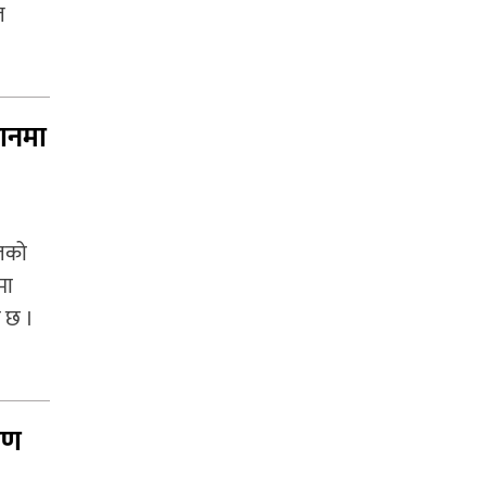
ल
थानमा
बलको
मा
 छ ।
मण