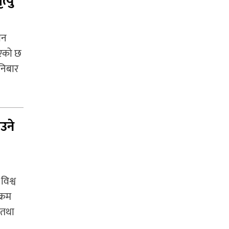
त्यु
ान
भएको छ
निबार
उने
विश्व
क्रम
 तथा