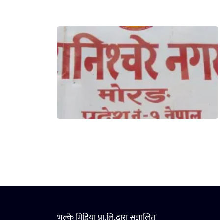
भुल्के मिडिया प्रा.लि.द्वारा सञ्चालित