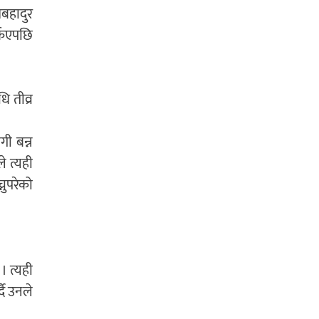
बहादुर
्किएपछि
 तीव्र
गी बन्न
 त्यही
नुपरेको
। त्यही
दै उनले