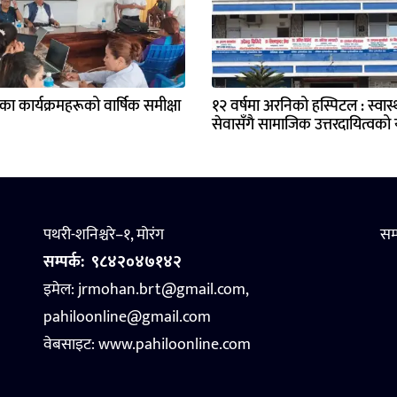
्यका कार्यक्रमहरूको वार्षिक समीक्षा
१२ वर्षमा अरनिको हस्पिटल : स्वास्थ
सेवासँगै सामाजिक उत्तरदायित्वको य
पथरी-शनिश्चरे–१, मोरंग
सम
सम्पर्क:
९८४२०४७१४२
इमेल: jrmohan.brt@gmail.com,
pahiloonline@gmail.com
वेबसाइट:
www.pahiloonline.com