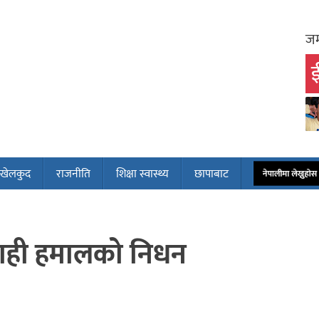
जम
ई
खेलकुद
राजनीति
शिक्षा स्वास्थ्य
छापाबाट
नेपालीमा लेख्नुह
सिपाही हमालको निधन