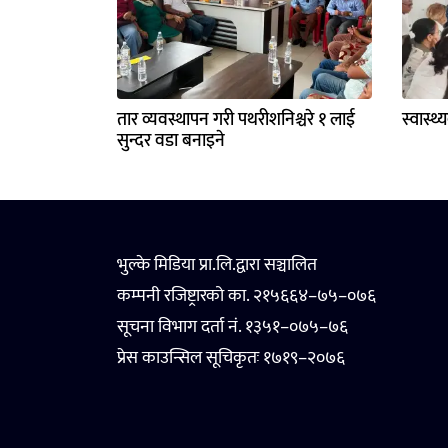
तार व्यवस्थापन गरी पथरीशनिश्चरे १ लाई
स्वास्थ
सुन्दर वडा बनाइने
भुल्के मिडिया प्रा.लि.द्वारा सञ्चालित
कम्पनी रजिष्ट्रारको का. २१५६६४–७५–०७६
सूचना विभाग दर्ता नं. १३५१–०७५–७६
प्रेस काउन्सिल सूचिकृतः १७१९–२०७६