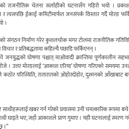
भएको राजनीतिक चेतना सर्लाहीको घटनासँग गहिरो भयो । प्रकाश
ग्नता र त्यसपछि ईकाई कमिटीमार्फत जनसंपर्क विस्तार गर्दै मोरङ फर
यो ।
ाको संगठन निर्माण गरेर कुशलचोक मगर टोलमा राजनीतिक गतिविधि
विचार र प्रतिबद्धतामा कहिल्यै पछाडि फर्किएनन् ।
को जनयुद्धको घोषणा पश्चात् माओवादी क्रान्तिमा पूर्णकालीन सहभा
 रोजे । उत्तर मोरङलाई ‘आकाश एरिया’ घोषणा गरिएको समयमा उनले
ा उनले कठोर परिस्थिति, रातारातको ओहोरदोहोर, दुश्मनको आँखाबाट बच्
खेर साथीहरूलाई खबर गर्न गरेको प्रयासमा उनी चमत्कारिक रूपमा बचे 
ाथी घाइते भए, जहाँ आकाशले प्राण गुमाए । यही घटनालाई स्मरण गर्
छु ।”