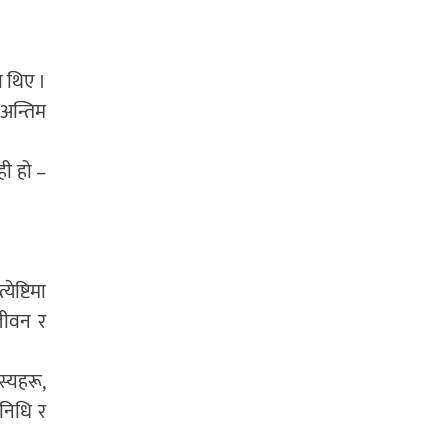
ा थिए ।
 अन्तिम
ही हो –
ेष्टिमा
जीवन र
स्यहरू,
िनिधि र