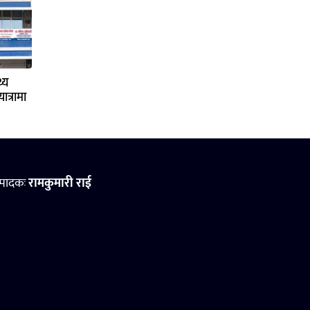
्य
ात्रामा
्पादकः
रामकुमारी राई