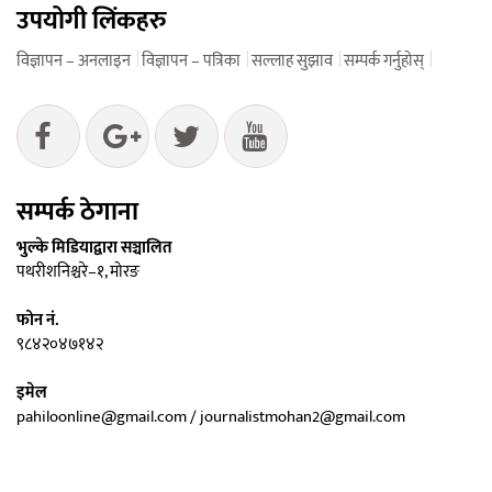
उपयोगी लिंकहरु
विज्ञापन – अनलाइन
विज्ञापन – पत्रिका
सल्लाह सुझाव
सम्पर्क गर्नुहोस्
सम्पर्क ठेगाना
भुल्के मिडियाद्वारा सञ्चालित
पथरीशनिश्चरे–१, मोरङ
फोन नं.
९८४२०४७१४२
इमेल
pahiloonline@gmail.com / journalistmohan2@gmail.com