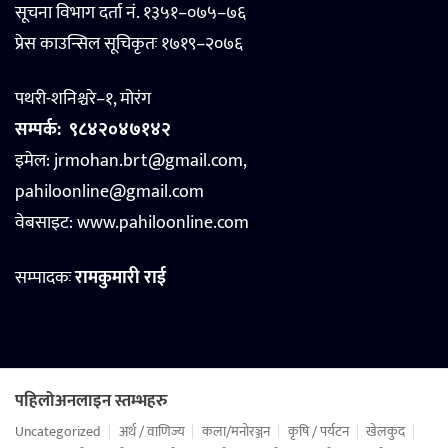
सूचना विभाग दर्ता नं. १३५१–०७५–७६
प्रेस काउन्सिल सूचिकृतः १७१९–२०७६
पथरी-शनिश्चरे–१, मोरंग
सम्पर्क:
९८४२०४७१४२
इमेल: jrmohan.brt@gmail.com,
pahiloonline@gmail.com
वेबसाइट:
www.pahiloonline.com
सम्पादकः
रामकुमारी राई
पहिलोअनलाइन स्तम्भहरु
Uncategorized
अर्थ / वाणिज्य
कला/मनोरञ्जन
कृषि / पर्यटन
खेलकुद