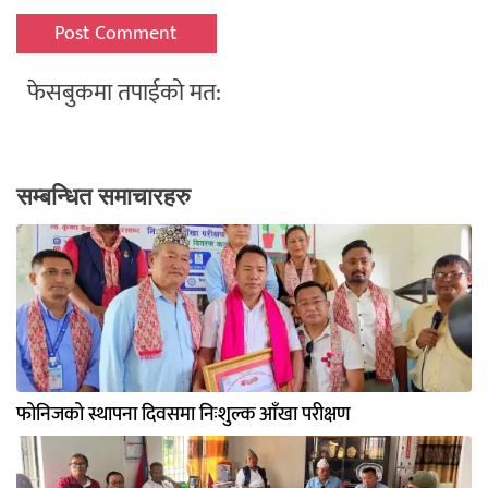
फेसबुकमा तपाईको मत:
सम्बन्धित समाचारहरु
फोनिजको स्थापना दिवसमा निःशुल्क आँखा परीक्षण