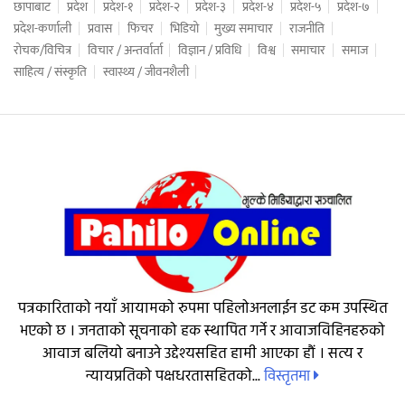
छापाबाट
प्रदेश
प्रदेश-१
प्रदेश-२
प्रदेश-३
प्रदेश-४
प्रदेश-५
प्रदेश-७
प्रदेश-कर्णाली
प्रवास
फिचर
भिडियो
मुख्य समाचार
राजनीति
रोचक/विचित्र
विचार / अन्तर्वार्ता
विज्ञान / प्रविधि
विश्व
समाचार
समाज
साहित्य / संस्कृति
स्वास्थ्य / जीवनशैली
पत्रकारिताको नयाँ आयामको रुपमा पहिलोअनलाईन डट कम उपस्थित
भएको छ । जनताको सूचनाको हक स्थापित गर्ने र आवाजविहिनहरुको
आवाज बलियो बनाउने उद्देश्यसहित हामी आएका हौं । सत्य र
विस्तृतमा
न्यायप्रतिको पक्षधरतासहितको...