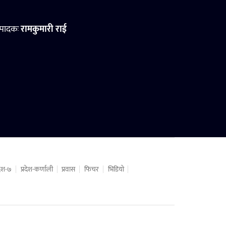
्पादकः
रामकुमारी राई
रदेश-७
प्रदेश-कर्णाली
प्रवास
फिचर
भिडियो