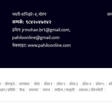
पथरी-शनिश्चरे–१, मोरंग
सम
सम्पर्क:
९८४२०४७१४२
इमेल: jrmohan.brt@gmail.com,
pahiloonline@gmail.com
वेबसाइट:
www.pahiloonline.com
न
खेलकुद
छापाबाट
प्रदेश
प्रदेश-१
प्रदेश-२
प्रदेश-३
प्रदेश-४
प्रदेश-५
प्
ज्ञान / प्रविधि
विश्व
समाचार
समाज
साहित्य / संस्कृति
स्वास्थ्य / जीवनशैली