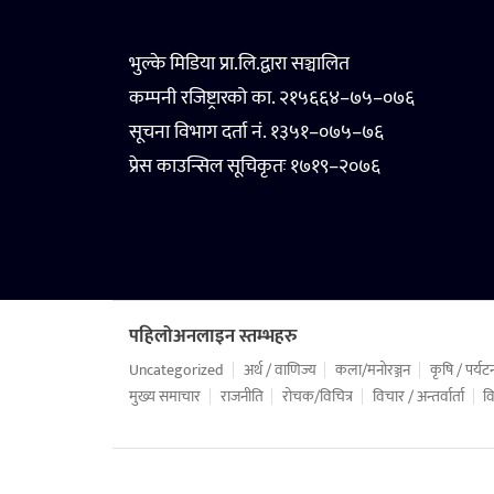
भुल्के मिडिया प्रा.लि.द्वारा सञ्चालित
कम्पनी रजिष्ट्रारको का. २१५६६४–७५–०७६
सूचना विभाग दर्ता नं. १३५१–०७५–७६
प्रेस काउन्सिल सूचिकृतः १७१९–२०७६
पहिलोअनलाइन स्तम्भहरु
Uncategorized
अर्थ / वाणिज्य
कला/मनोरञ्जन
कृषि / पर्यट
मुख्य समाचार
राजनीति
रोचक/विचित्र
विचार / अन्तर्वार्ता
वि