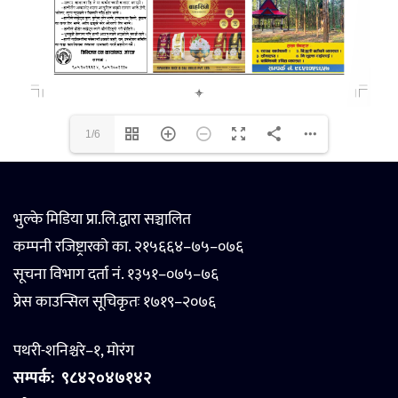
1/6
भुल्के मिडिया प्रा.लि.द्वारा सञ्चालित
कम्पनी रजिष्ट्रारको का. २१५६६४–७५–०७६
सूचना विभाग दर्ता नं. १३५१–०७५–७६
प्रेस काउन्सिल सूचिकृतः १७१९–२०७६
पथरी-शनिश्चरे–१, मोरंग
सम्पर्क:
९८४२०४७१४२