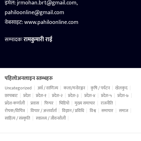
इमेल: jrmohan.brt@gmail.com,
pahiloonline@gmail.com
वेबसाइट:
www.pahiloonline.com
सम्पादकः
रामकुमारी राई
पहिलोअनलाइन स्तम्भहरु
Uncategorized
अर्थ / वाणिज्य
कला/मनोरञ्जन
कृषि / पर्यटन
खेलकुद
छापाबाट
प्रदेश
प्रदेश-१
प्रदेश-२
प्रदेश-३
प्रदेश-४
प्रदेश-५
प्रदेश-७
प्रदेश-कर्णाली
प्रवास
फिचर
भिडियो
मुख्य समाचार
राजनीति
रोचक/विचित्र
विचार / अन्तर्वार्ता
विज्ञान / प्रविधि
विश्व
समाचार
समाज
साहित्य / संस्कृति
स्वास्थ्य / जीवनशैली