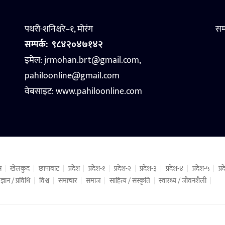
पथरी-शनिश्चरे–१, मोरंग
सम
सम्पर्क:
९८४२०४७१४२
इमेल: jrmohan.brt@gmail.com,
pahiloonline@gmail.com
वेबसाइट:
www.pahiloonline.com
न
खेलकुद
छापाबाट
प्रदेश
प्रदेश-१
प्रदेश-२
प्रदेश-३
प्रदेश-४
प्रदेश-५
प्
ज्ञान / प्रविधि
विश्व
समाचार
समाज
साहित्य / संस्कृति
स्वास्थ्य / जीवनशैली