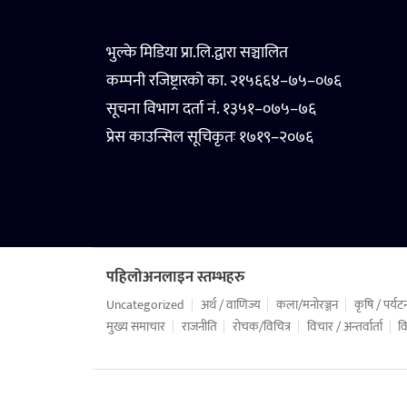
भुल्के मिडिया प्रा.लि.द्वारा सञ्चालित
कम्पनी रजिष्ट्रारको का. २१५६६४–७५–०७६
सूचना विभाग दर्ता नं. १३५१–०७५–७६
प्रेस काउन्सिल सूचिकृतः १७१९–२०७६
पहिलोअनलाइन स्तम्भहरु
Uncategorized
अर्थ / वाणिज्य
कला/मनोरञ्जन
कृषि / पर्यट
मुख्य समाचार
राजनीति
रोचक/विचित्र
विचार / अन्तर्वार्ता
वि