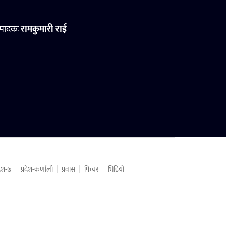
्पादकः
रामकुमारी राई
रदेश-७
प्रदेश-कर्णाली
प्रवास
फिचर
भिडियो