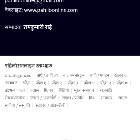
pahiloonline@gmail.com
वेबसाइट:
www.pahiloonline.com
सम्पादकः
रामकुमारी राई
पहिलोअनलाइन स्तम्भहरु
Uncategorized
अर्थ / वाणिज्य
कला/मनोरञ्जन
कृषि / पर्यटन
खेलकुद
छापाबाट
प्रदेश
प्रदेश-१
प्रदेश-२
प्रदेश-३
प्रदेश-४
प्रदेश-५
प्रदेश-७
प्रदेश-कर्णाली
प्रवास
फिचर
भिडियो
मुख्य समाचार
राजनीति
रोचक/विचित्र
विचार / अन्तर्वार्ता
विज्ञान / प्रविधि
विश्व
समाचार
समाज
साहित्य / संस्कृति
स्वास्थ्य / जीवनशैली