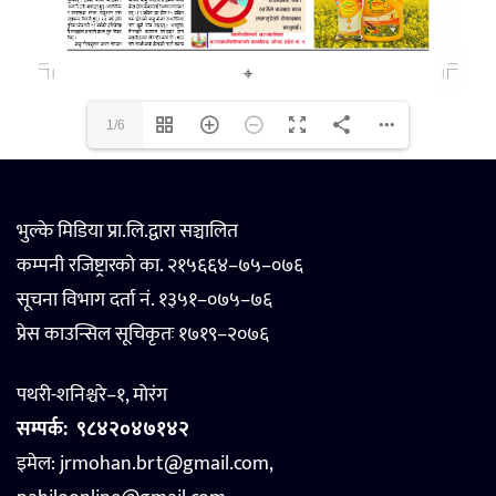
1/6
भुल्के मिडिया प्रा.लि.द्वारा सञ्चालित
कम्पनी रजिष्ट्रारको का. २१५६६४–७५–०७६
सूचना विभाग दर्ता नं. १३५१–०७५–७६
प्रेस काउन्सिल सूचिकृतः १७१९–२०७६
पथरी-शनिश्चरे–१, मोरंग
सम्पर्क:
९८४२०४७१४२
इमेल: jrmohan.brt@gmail.com,