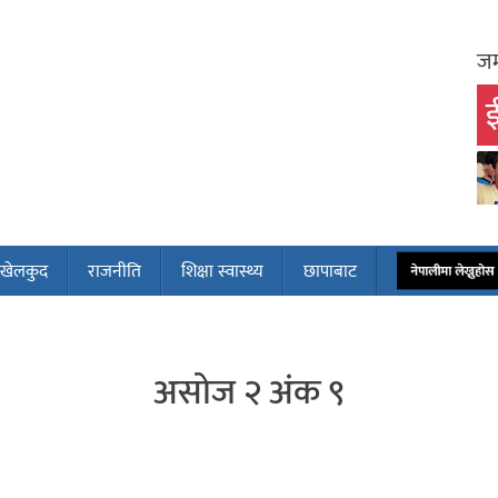
जम
ई
खेलकुद
राजनीति
शिक्षा स्वास्थ्य
छापाबाट
नेपालीमा लेख्नुहोस
असोज २ अंक ९