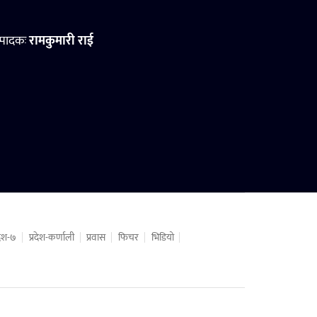
्पादकः
रामकुमारी राई
रदेश-७
प्रदेश-कर्णाली
प्रवास
फिचर
भिडियो