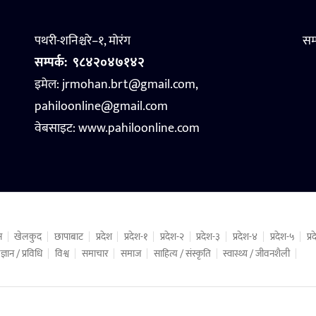
पथरी-शनिश्चरे–१, मोरंग
सम
सम्पर्क:
९८४२०४७१४२
इमेल: jrmohan.brt@gmail.com,
pahiloonline@gmail.com
वेबसाइट:
www.pahiloonline.com
न
खेलकुद
छापाबाट
प्रदेश
प्रदेश-१
प्रदेश-२
प्रदेश-३
प्रदेश-४
प्रदेश-५
प्
ज्ञान / प्रविधि
विश्व
समाचार
समाज
साहित्य / संस्कृति
स्वास्थ्य / जीवनशैली