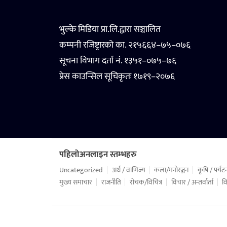
भुल्के मिडिया प्रा.लि.द्वारा सञ्चालित
कम्पनी रजिष्ट्रारको का. २१५६६४–७५–०७६
सूचना विभाग दर्ता नं. १३५१–०७५–७६
प्रेस काउन्सिल सूचिकृतः १७१९–२०७६
पहिलोअनलाइन स्तम्भहरु
Uncategorized
अर्थ / वाणिज्य
कला/मनोरञ्जन
कृषि / पर्यट
मुख्य समाचार
राजनीति
रोचक/विचित्र
विचार / अन्तर्वार्ता
वि