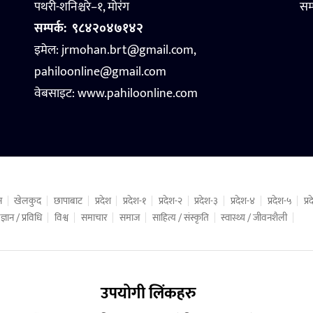
पथरी-शनिश्चरे–१, मोरंग
सम
सम्पर्क:
९८४२०४७१४२
इमेल: jrmohan.brt@gmail.com,
pahiloonline@gmail.com
वेबसाइट:
www.pahiloonline.com
न
खेलकुद
छापाबाट
प्रदेश
प्रदेश-१
प्रदेश-२
प्रदेश-३
प्रदेश-४
प्रदेश-५
प्
ज्ञान / प्रविधि
विश्व
समाचार
समाज
साहित्य / संस्कृति
स्वास्थ्य / जीवनशैली
उपयोगी लिंकहरु