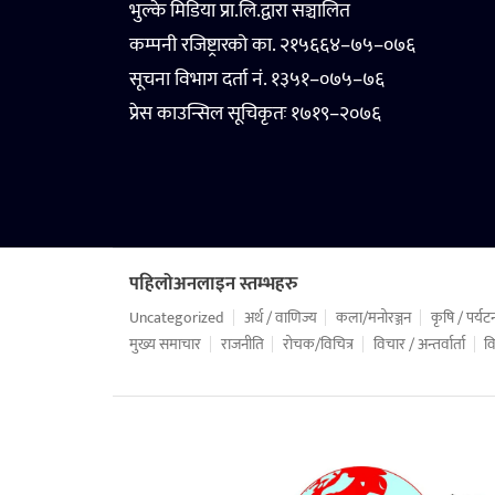
भुल्के मिडिया प्रा.लि.द्वारा सञ्चालित
कम्पनी रजिष्ट्रारको का. २१५६६४–७५–०७६
सूचना विभाग दर्ता नं. १३५१–०७५–७६
प्रेस काउन्सिल सूचिकृतः १७१९–२०७६
पहिलोअनलाइन स्तम्भहरु
Uncategorized
अर्थ / वाणिज्य
कला/मनोरञ्जन
कृषि / पर्यट
मुख्य समाचार
राजनीति
रोचक/विचित्र
विचार / अन्तर्वार्ता
वि