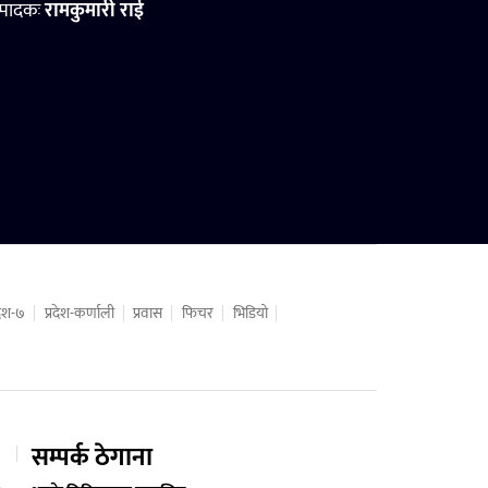
्पादकः
रामकुमारी राई
रदेश-७
प्रदेश-कर्णाली
प्रवास
फिचर
भिडियो
सम्पर्क ठेगाना