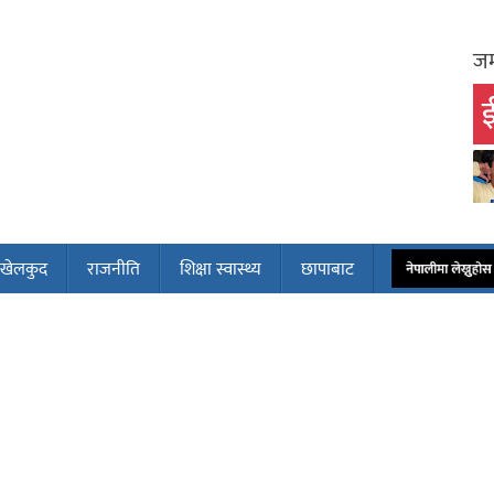
जम
ई
खेलकुद
राजनीति
शिक्षा स्वास्थ्य
छापाबाट
नेपालीमा लेख्नुह