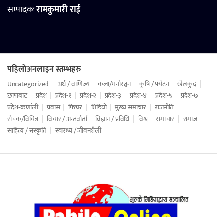
सम्पादकः
रामकुमारी राई
पहिलोअनलाइन स्तम्भहरु
Uncategorized
अर्थ / वाणिज्य
कला/मनोरञ्जन
कृषि / पर्यटन
खेलकुद
छापाबाट
प्रदेश
प्रदेश-१
प्रदेश-२
प्रदेश-३
प्रदेश-४
प्रदेश-५
प्रदेश-७
प्रदेश-कर्णाली
प्रवास
फिचर
भिडियो
मुख्य समाचार
राजनीति
रोचक/विचित्र
विचार / अन्तर्वार्ता
विज्ञान / प्रविधि
विश्व
समाचार
समाज
साहित्य / संस्कृति
स्वास्थ्य / जीवनशैली