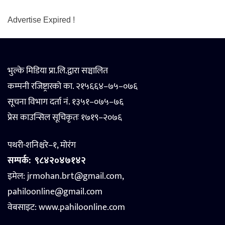
Advertise Expired !
भुल्के मिडिया प्रा.लि.द्वारा सञ्चालित
कम्पनी रजिष्ट्रारको का. २१५६६४–७५–०७६
सूचना विभाग दर्ता नं. १३५१–०७५–७६
प्रेस काउन्सिल सूचिकृतः १७१९–२०७६
पथरी-शनिश्चरे–१, मोरंग
सम्पर्क:
९८४२०४७१४२
इमेल: jrmohan.brt@gmail.com,
pahiloonline@gmail.com
वेबसाइट:
www.pahiloonline.com