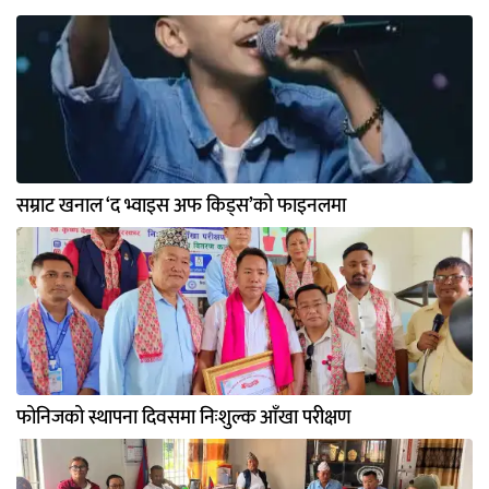
सम्राट खनाल ‘द भ्वाइस अफ किड्स’को फाइनलमा
फोनिजको स्थापना दिवसमा निःशुल्क आँखा परीक्षण