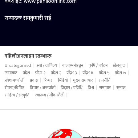
वेबसाइट:
www.pahiloonline.com
सम्पादकः
रामकुमारी राई
पहिलोअनलाइन स्तम्भहरु
Uncategorized
अर्थ / वाणिज्य
कला/मनोरञ्जन
कृषि / पर्यटन
खेलकुद
छापाबाट
प्रदेश
प्रदेश-१
प्रदेश-२
प्रदेश-३
प्रदेश-४
प्रदेश-५
प्रदेश-७
प्रदेश-कर्णाली
प्रवास
फिचर
भिडियो
मुख्य समाचार
राजनीति
रोचक/विचित्र
विचार / अन्तर्वार्ता
विज्ञान / प्रविधि
विश्व
समाचार
समाज
साहित्य / संस्कृति
स्वास्थ्य / जीवनशैली