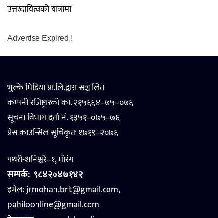
उत्तरदायित्वको यात्रामा
Advertise Expired !
भुल्के मिडिया प्रा.लि.द्वारा सञ्चालित
कम्पनी रजिष्ट्रारको का. २१५६६४–७५–०७६
सूचना विभाग दर्ता नं. १३५१–०७५–७६
प्रेस काउन्सिल सूचिकृतः १७१९–२०७६
पथरी-शनिश्चरे–१, मोरंग
सम्पर्क:
९८४२०४७१४२
इमेल: jrmohan.brt@gmail.com,
pahiloonline@gmail.com