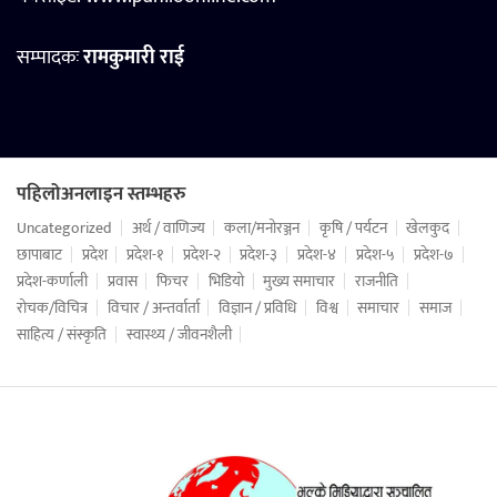
सम्पादकः
रामकुमारी राई
पहिलोअनलाइन स्तम्भहरु
Uncategorized
अर्थ / वाणिज्य
कला/मनोरञ्जन
कृषि / पर्यटन
खेलकुद
छापाबाट
प्रदेश
प्रदेश-१
प्रदेश-२
प्रदेश-३
प्रदेश-४
प्रदेश-५
प्रदेश-७
प्रदेश-कर्णाली
प्रवास
फिचर
भिडियो
मुख्य समाचार
राजनीति
रोचक/विचित्र
विचार / अन्तर्वार्ता
विज्ञान / प्रविधि
विश्व
समाचार
समाज
साहित्य / संस्कृति
स्वास्थ्य / जीवनशैली