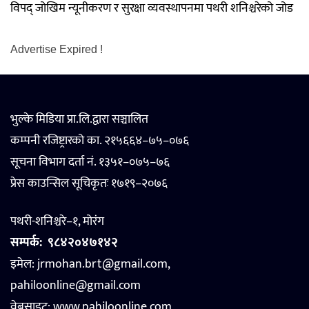
विपद् जोखिम न्यूनीकरण र सुरक्षा व्यवस्थापनमा पथरी शनिश्चरेको जोड
Advertise Expired !
भुल्के मिडिया प्रा.लि.द्वारा सञ्चालित
कम्पनी रजिष्ट्रारको का. २१५६६४–७५–०७६
सूचना विभाग दर्ता नं. १३५१–०७५–७६
प्रेस काउन्सिल सूचिकृतः १७१९–२०७६
पथरी-शनिश्चरे–१, मोरंग
सम्पर्क:
९८४२०४७१४२
इमेल: jrmohan.brt@gmail.com,
pahiloonline@gmail.com
वेबसाइट:
www.pahiloonline.com